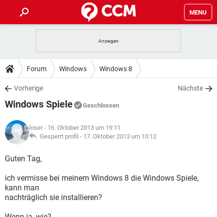
MENU
HOME
SPIELE
STREAMING
TIPPS & TRICKS
Forum
Windows
Windows 8
ANDROID
IOS
SPIELE
STREAMING
DOWNLOADS
Vorherige
Nächste
WINDOWS 10
INSTAGRAM
ANDROID
IOS
Windows Spiele
WHATSAPP
SPIELE
TIKTOK
STREAMING
Geschlossen
FORUM
WINDOWS 10
INSTAGRAM
FACEBOOK
ANDROID
HARDWARE
IOS
loser
- 16. Oktober 2013 um 19:11
WHATSAPP
SPIELE
TIKTOK
STREAMING
LEXIKON
Gesperrt profil -
17. Oktober 2013 um 10:12
WINDOWS 10
INSTAGRAM
FACEBOOK
ANDROID
HARDWARE
IOS
WHATSAPP
SPIELE
TIKTOK
STREAMING
Guten Tag,
WINDOWS 10
INSTAGRAM
FACEBOOK
ANDROID
HARDWARE
IOS
ich vermisse bei meinem Windows 8 die Windows Spiele,
WHATSAPP
TIKTOK
kann man
WINDOWS 10
INSTAGRAM
FACEBOOK
HARDWARE
nachträglich sie installieren?
WHATSAPP
TIKTOK
Wenn ja, wie?