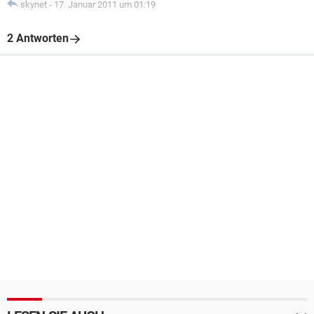
skynet
-
17. Januar 2011 um 01:19
2 Antworten