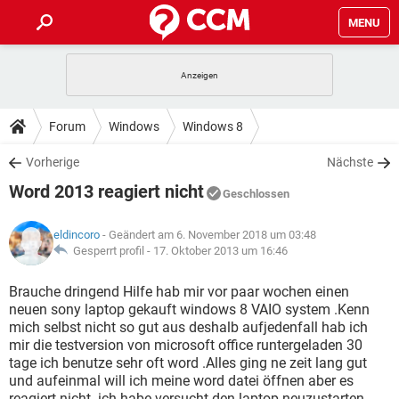
MENU
HOME
SPIELE
STREAMING
TIPPS & TRICKS
Forum
Windows
Windows 8
ANDROID
IOS
SPIELE
STREAMING
DOWNLOADS
Vorherige
Nächste
WINDOWS 10
INSTAGRAM
ANDROID
IOS
Word 2013 reagiert nicht
WHATSAPP
SPIELE
TIKTOK
STREAMING
Geschlossen
FORUM
WINDOWS 10
INSTAGRAM
FACEBOOK
ANDROID
HARDWARE
IOS
eldincoro
- Geändert am 6. November 2018 um 03:48
WHATSAPP
SPIELE
TIKTOK
STREAMING
LEXIKON
Gesperrt profil -
17. Oktober 2013 um 16:46
WINDOWS 10
INSTAGRAM
FACEBOOK
ANDROID
HARDWARE
IOS
WHATSAPP
SPIELE
TIKTOK
STREAMING
Brauche dringend Hilfe hab mir vor paar wochen einen
WINDOWS 10
INSTAGRAM
neuen sony laptop gekauft windows 8 VAIO system .Kenn
FACEBOOK
ANDROID
HARDWARE
IOS
mich selbst nicht so gut aus deshalb aufjedenfall hab ich
WHATSAPP
TIKTOK
mir die testversion von microsoft office runtergeladen 30
WINDOWS 10
INSTAGRAM
FACEBOOK
HARDWARE
tage ich benutze sehr oft word .Alles ging ne zeit lang gut
WHATSAPP
TIKTOK
und aufeinmal will ich meine word datei öffnen aber es
reagiert nicht .ich habe versucht den laptop neuzustarten