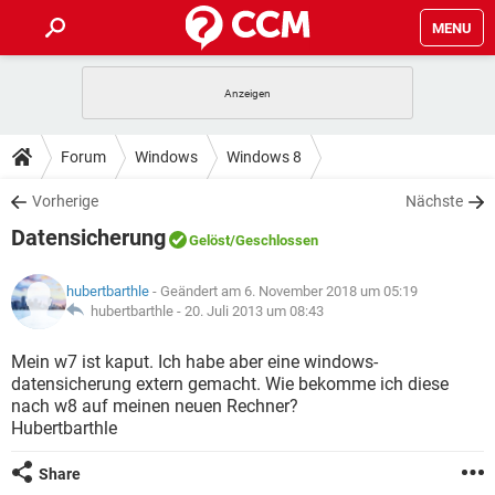
MENU
HOME
SPIELE
STREAMING
TIPPS & TRICKS
Forum
Windows
Windows 8
ANDROID
IOS
SPIELE
STREAMING
DOWNLOADS
Vorherige
Nächste
WINDOWS 10
INSTAGRAM
ANDROID
IOS
Datensicherung
WHATSAPP
SPIELE
TIKTOK
STREAMING
Gelöst
/Geschlossen
FORUM
WINDOWS 10
INSTAGRAM
FACEBOOK
ANDROID
HARDWARE
IOS
hubertbarthle
- Geändert am 6. November 2018 um 05:19
WHATSAPP
SPIELE
TIKTOK
STREAMING
LEXIKON
hubertbarthle -
20. Juli 2013 um 08:43
WINDOWS 10
INSTAGRAM
FACEBOOK
ANDROID
HARDWARE
IOS
WHATSAPP
SPIELE
TIKTOK
STREAMING
Mein w7 ist kaput. Ich habe aber eine windows-
WINDOWS 10
INSTAGRAM
datensicherung extern gemacht. Wie bekomme ich diese
FACEBOOK
ANDROID
HARDWARE
IOS
nach w8 auf meinen neuen Rechner?
WHATSAPP
TIKTOK
Hubertbarthle
WINDOWS 10
INSTAGRAM
FACEBOOK
HARDWARE
WHATSAPP
TIKTOK
Share