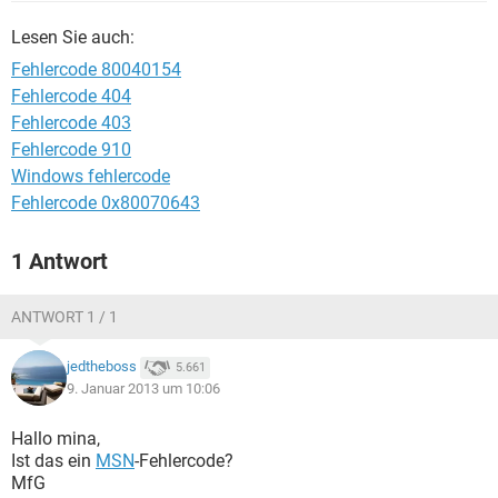
FACEBOOK
HARDWARE
Lesen Sie auch:
Fehlercode 80040154
Fehlercode 404
Fehlercode 403
Fehlercode 910
Windows fehlercode
Fehlercode 0x80070643
1 Antwort
ANTWORT 1 / 1
jedtheboss
5.661
9. Januar 2013 um 10:06
Hallo mina,
Ist das ein
MSN
-Fehlercode?
MfG