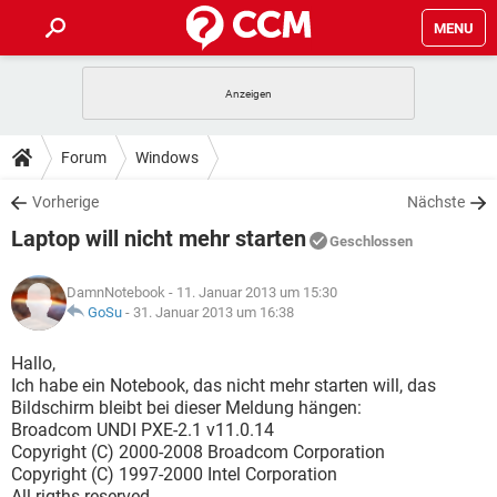
MENU
HOME
SPIELE
STREAMING
TIPPS & TRICKS
Forum
Windows
ANDROID
IOS
SPIELE
STREAMING
DOWNLOADS
Vorherige
Nächste
WINDOWS 10
INSTAGRAM
ANDROID
IOS
Laptop will nicht mehr starten
WHATSAPP
SPIELE
TIKTOK
STREAMING
Geschlossen
FORUM
WINDOWS 10
INSTAGRAM
FACEBOOK
ANDROID
HARDWARE
IOS
DamnNotebook
- 11. Januar 2013 um 15:30
WHATSAPP
SPIELE
TIKTOK
STREAMING
LEXIKON
GoSu
-
31. Januar 2013 um 16:38
WINDOWS 10
INSTAGRAM
FACEBOOK
ANDROID
HARDWARE
IOS
WHATSAPP
SPIELE
TIKTOK
STREAMING
Hallo,
WINDOWS 10
INSTAGRAM
Ich habe ein Notebook, das nicht mehr starten will, das
FACEBOOK
ANDROID
HARDWARE
IOS
Bildschirm bleibt bei dieser Meldung hängen:
WHATSAPP
TIKTOK
Broadcom UNDI PXE-2.1 v11.0.14
WINDOWS 10
INSTAGRAM
FACEBOOK
HARDWARE
Copyright (C) 2000-2008 Broadcom Corporation
WHATSAPP
TIKTOK
Copyright (C) 1997-2000 Intel Corporation
All rigths reserved.