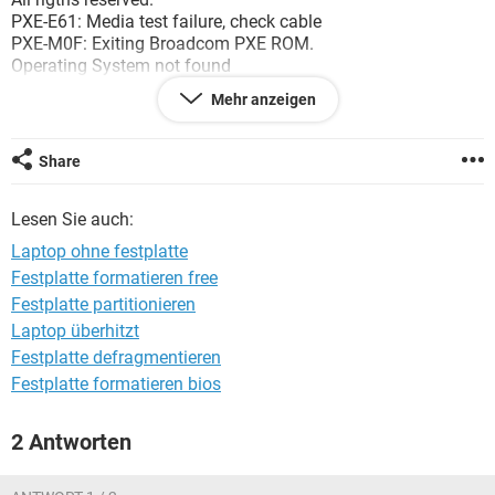
FACEBOOK
HARDWARE
PXE-E61: Media test failure, check cable
PXE-M0F: Exiting Broadcom PXE ROM.
Operating System not found
Weiss jemand was ich machen muss damit mein Notebook
Mehr anzeigen
wieder geht?
Ich bin dankbar für jede Antwort.
Share
Lesen Sie auch:
Laptop ohne festplatte
Festplatte formatieren free
Festplatte partitionieren
Laptop überhitzt
Festplatte defragmentieren
Festplatte formatieren bios
2 Antworten