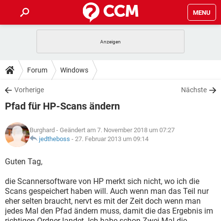
MENU
HOME
SPIELE
STREAMING
TIPPS & TRICKS
Forum
Windows
ANDROID
IOS
SPIELE
STREAMING
DOWNLOADS
Vorherige
Nächste
WINDOWS 10
INSTAGRAM
ANDROID
IOS
Pfad für HP-Scans ändern
WHATSAPP
SPIELE
TIKTOK
STREAMING
FORUM
WINDOWS 10
INSTAGRAM
FACEBOOK
ANDROID
HARDWARE
IOS
Burghard
- Geändert am 7. November 2018 um 07:27
WHATSAPP
SPIELE
TIKTOK
STREAMING
LEXIKON
jedtheboss
-
27. Februar 2013 um 09:14
WINDOWS 10
INSTAGRAM
FACEBOOK
ANDROID
HARDWARE
IOS
WHATSAPP
SPIELE
TIKTOK
STREAMING
Guten Tag,
WINDOWS 10
INSTAGRAM
FACEBOOK
ANDROID
HARDWARE
IOS
die Scannersoftware von HP merkt sich nicht, wo ich die
WHATSAPP
TIKTOK
Scans gespeichert haben will. Auch wenn man das Teil nur
WINDOWS 10
INSTAGRAM
FACEBOOK
HARDWARE
eher selten braucht, nervt es mit der Zeit doch wenn man
WHATSAPP
TIKTOK
jedes Mal den Pfad ändern muss, damit die das Ergebnis im
richtigen Ordner landet. Ich habe schon Zwei Mal die