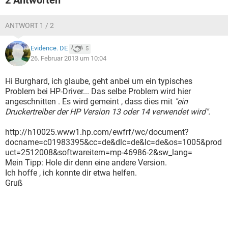
2 Antworten
ANTWORT 1 / 2
Evidence. DE
5
26. Februar 2013 um 10:04
Hi Burghard, ich glaube, geht anbei um ein typisches
Problem bei HP-Driver... Das selbe Problem wird hier
angeschnitten . Es wird gemeint , dass dies mit
"ein
Druckertreiber der HP Version 13 oder 14 verwendet wird".
http://h10025.www1.hp.com/ewfrf/wc/document?
docname=c01983395&cc=de&dlc=de&lc=de&os=1005&prod
uct=2512008&softwareitem=mp-46986-2&sw_lang=
Mein Tipp: Hole dir denn eine andere Version.
Ich hoffe , ich konnte dir etwa helfen.
Gruß