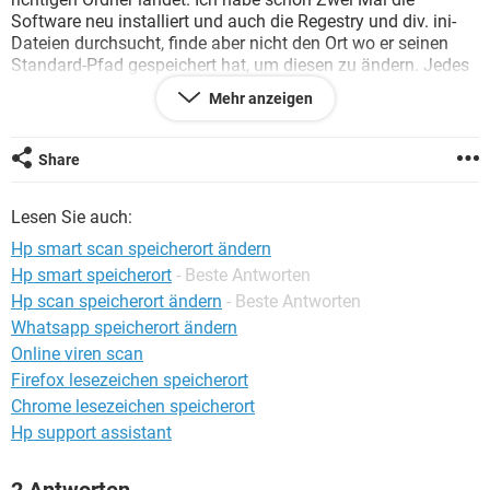
FACEBOOK
HARDWARE
Software neu installiert und auch die Regestry und div. ini-
Dateien durchsucht, finde aber nicht den Ort wo er seinen
Standard-Pfad gespeichert hat, um diesen zu ändern. Jedes
Mal wenn ich die Änderung vergesse legt das blöde Teil ein
Mehr anzeigen
Unterverzeichnis "Eigene Scans" im Ordner "Eigene Dateien"
an.
Share
Vielleicht hat jemand dieses Problem schon gelöst oder kann
mir weinen Tipp geben, wie ich das hinbekomme.
Lesen Sie auch:
Burghard
Hp smart scan speicherort ändern
Hp smart speicherort
- Beste Antworten
Hp scan speicherort ändern
- Beste Antworten
Whatsapp speicherort ändern
Online viren scan
Firefox lesezeichen speicherort
Chrome lesezeichen speicherort
Hp support assistant