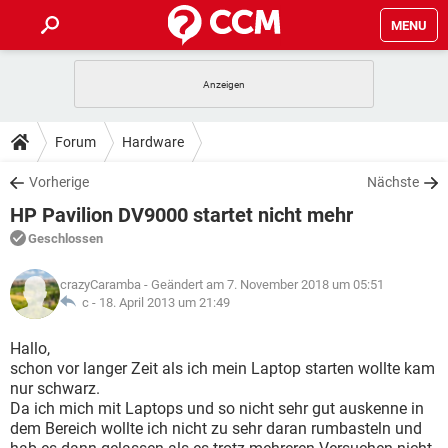
MENU
HOME
SPIELE
STREAMING
TIPPS & TRICKS
Forum
Hardware
ANDROID
IOS
SPIELE
STREAMING
DOWNLOADS
Vorherige
Nächste
WINDOWS 10
INSTAGRAM
ANDROID
IOS
HP Pavilion DV9000 startet nicht mehr
WHATSAPP
SPIELE
TIKTOK
STREAMING
FORUM
WINDOWS 10
INSTAGRAM
Geschlossen
FACEBOOK
ANDROID
HARDWARE
IOS
WHATSAPP
SPIELE
TIKTOK
STREAMING
LEXIKON
WINDOWS 10
crazyCaramba
- Geändert am 7. November 2018 um 05:51
INSTAGRAM
FACEBOOK
ANDROID
HARDWARE
IOS
c -
18. April 2013 um 21:49
WHATSAPP
SPIELE
TIKTOK
STREAMING
WINDOWS 10
INSTAGRAM
Hallo,
FACEBOOK
ANDROID
HARDWARE
IOS
schon vor langer Zeit als ich mein Laptop starten wollte kam
WHATSAPP
TIKTOK
nur schwarz.
WINDOWS 10
INSTAGRAM
FACEBOOK
HARDWARE
Da ich mich mit Laptops und so nicht sehr gut auskenne in
WHATSAPP
TIKTOK
dem Bereich wollte ich nicht zu sehr daran rumbasteln und