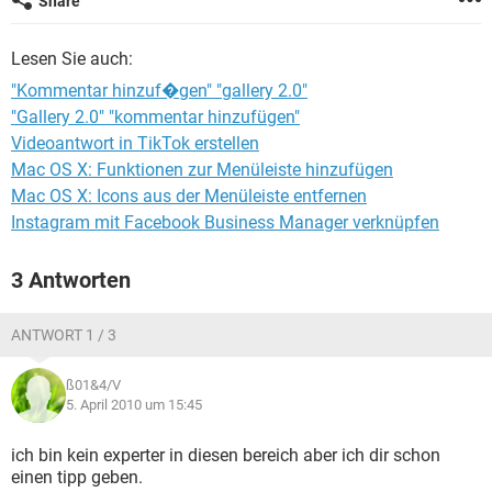
Share
FACEBOOK
HARDWARE
Lesen Sie auch:
"Kommentar hinzuf�gen" "gallery 2.0"
"Gallery 2.0" "kommentar hinzufügen"
Videoantwort in TikTok erstellen
Mac OS X: Funktionen zur Menüleiste hinzufügen
Mac OS X: Icons aus der Menüleiste entfernen
Instagram mit Facebook Business Manager verknüpfen
3 Antworten
ANTWORT 1 / 3
ß01&4/V
5. April 2010 um 15:45
ich bin kein experter in diesen bereich aber ich dir schon
einen tipp geben.