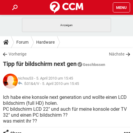
MENU
HOME
SPIELE
STREAMING
TIPPS & TRICKS
Forum
Hardware
ANDROID
IOS
SPIELE
STREAMING
DOWNLOADS
Vorherige
Nächste
WINDOWS 10
INSTAGRAM
ANDROID
IOS
Tipp für bildschirm next gen
WHATSAPP
SPIELE
TIKTOK
STREAMING
Geschlossen
FORUM
WINDOWS 10
INSTAGRAM
FACEBOOK
ANDROID
HARDWARE
IOS
nichou53
- 5. April 2010 um 15:45
WHATSAPP
SPIELE
TIKTOK
STREAMING
LEXIKON
ß01&4/V -
5. April 2010 um 15:45
WINDOWS 10
INSTAGRAM
FACEBOOK
ANDROID
HARDWARE
IOS
WHATSAPP
SPIELE
TIKTOK
STREAMING
Ich habe eine konsole next generation und wollte einen LCD
WINDOWS 10
INSTAGRAM
bildschirm (full HD) holen.
FACEBOOK
ANDROID
HARDWARE
IOS
PC bildschirm LCD 22" und auch für meine konsole oder TV
WHATSAPP
TIKTOK
32" und einen PC bildschirm ??
WINDOWS 10
INSTAGRAM
FACEBOOK
HARDWARE
was meint ihr ??
WHATSAPP
TIKTOK