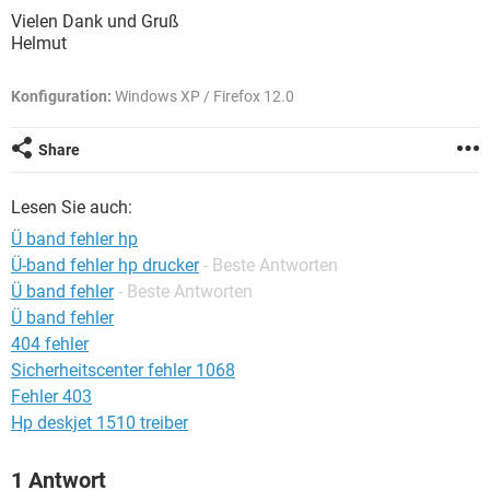
FACEBOOK
HARDWARE
Vielen Dank und Gruß
Helmut
Konfiguration:
Windows XP / Firefox 12.0
Share
Lesen Sie auch:
Ü band fehler hp
Ü-band fehler hp drucker
- Beste Antworten
Ü band fehler
- Beste Antworten
Ü band fehler
404 fehler
Sicherheitscenter fehler 1068
Fehler 403
Hp deskjet 1510 treiber
1 Antwort