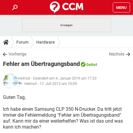
MENU
HOME
SPIELE
STREAMING
TIPPS & TRICKS
Forum
Hardware
ANDROID
IOS
SPIELE
STREAMING
DOWNLOADS
Vorherige
Nächste
WINDOWS 10
INSTAGRAM
ANDROID
IOS
Fehler am Übertragungsband
WHATSAPP
SPIELE
TIKTOK
STREAMING
Gelöst
FORUM
WINDOWS 10
INSTAGRAM
FACEBOOK
ANDROID
HARDWARE
IOS
Helmut
- Geändert am 4. Januar 2019 um 17:23
WHATSAPP
SPIELE
TIKTOK
STREAMING
LEXIKON
Helmut -
17. Juli 2012 um 10:09
WINDOWS 10
INSTAGRAM
FACEBOOK
ANDROID
HARDWARE
IOS
WHATSAPP
SPIELE
TIKTOK
STREAMING
Guten Tag,
WINDOWS 10
INSTAGRAM
FACEBOOK
ANDROID
HARDWARE
IOS
Ich habe einen Samsung CLP 350 N-Drucker. Da tritt jetzt
WHATSAPP
TIKTOK
immer die Fehlermeldung "Fehler am Übertragungsband"
WINDOWS 10
INSTAGRAM
FACEBOOK
HARDWARE
auf. Kann mir da einer weiterhelfen? Was ist das und was
WHATSAPP
TIKTOK
kann ich machen?