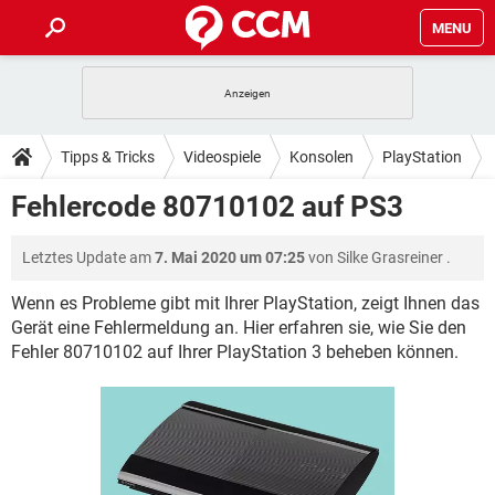
MENU
HOME
SPIELE
STREAMING
TIPPS & TRICKS
Tipps & Tricks
Videospiele
Konsolen
PlayStation
ANDROID
IOS
SPIELE
STREAMING
DOWNLOADS
Fehlercode 80710102 auf PS3
WINDOWS 10
INSTAGRAM
ANDROID
IOS
WHATSAPP
SPIELE
TIKTOK
STREAMING
FORUM
Letztes Update am
7. Mai 2020 um 07:25
von
Silke Grasreiner
.
WINDOWS 10
INSTAGRAM
FACEBOOK
ANDROID
HARDWARE
IOS
WHATSAPP
SPIELE
TIKTOK
STREAMING
Wenn es Probleme gibt mit Ihrer PlayStation, zeigt Ihnen das
LEXIKON
WINDOWS 10
INSTAGRAM
Gerät eine Fehlermeldung an. Hier erfahren sie, wie Sie den
FACEBOOK
ANDROID
HARDWARE
IOS
Fehler 80710102 auf Ihrer PlayStation 3 beheben können.
WHATSAPP
SPIELE
TIKTOK
STREAMING
WINDOWS 10
INSTAGRAM
FACEBOOK
ANDROID
HARDWARE
IOS
WHATSAPP
TIKTOK
WINDOWS 10
INSTAGRAM
FACEBOOK
HARDWARE
WHATSAPP
TIKTOK