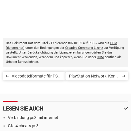
Das Dokument mit dem Titel « Fehlercode 80710102 auf PS3 » wird auf
CCM
(
de.ccm.net
) unter den Bedingungen der
Creative Commons-Lizenz
zur Verfügung
gestellt. Unter Berücksichtigung der Lizenzvereinbarungen dürfen Sie das
Dokument verwenden, verändern und kopieren, wenn Sie dabei
CCM
deutlich als
Urheber kennzeichnen.
Videodateiformate für PSP-
PlayStation Network: Konto
System
ändern
LESEN SIE AUCH
Verbindung ps3 mit internet
Gta 4 cheats ps3