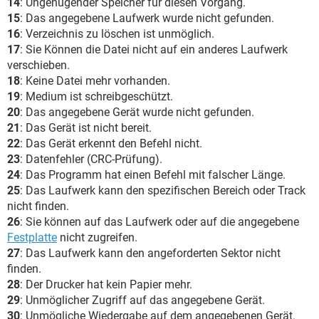
14
: Ungenügender Speicher für diesen Vorgang.
15
: Das angegebene Laufwerk wurde nicht gefunden.
16
: Verzeichnis zu löschen ist unmöglich.
17
: Sie Können die Datei nicht auf ein anderes Laufwerk
verschieben.
18
: Keine Datei mehr vorhanden.
19
: Medium ist schreibgeschützt.
20
: Das angegebene Gerät wurde nicht gefunden.
21
: Das Gerät ist nicht bereit.
22
: Das Gerät erkennt den Befehl nicht.
23
: Datenfehler (CRC-Prüfung).
24
: Das Programm hat einen Befehl mit falscher Länge.
25
: Das Laufwerk kann den spezifischen Bereich oder Track
nicht finden.
26
: Sie können auf das Laufwerk oder auf die angegebene
Festplatte
nicht zugreifen.
27
: Das Laufwerk kann den angeforderten Sektor nicht
finden.
28
: Der Drucker hat kein Papier mehr.
29
: Unmöglicher Zugriff auf das angegebene Gerät.
30
: Unmögliche Wiedergabe auf dem angegebenen Gerät.