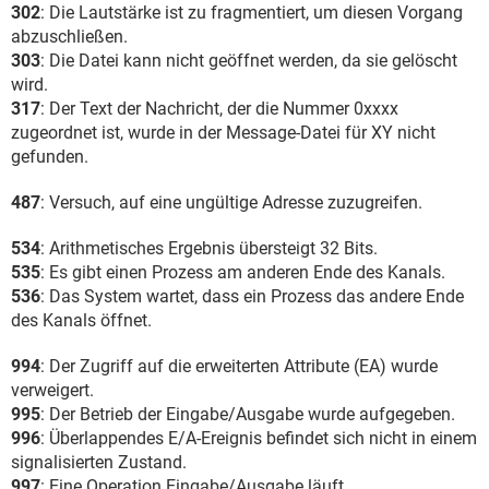
302
: Die Lautstärke ist zu fragmentiert, um diesen Vorgang
abzuschließen.
303
: Die Datei kann nicht geöffnet werden, da sie gelöscht
wird.
317
: Der Text der Nachricht, der die Nummer 0xxxx
zugeordnet ist, wurde in der Message-Datei für XY nicht
gefunden.
487
: Versuch, auf eine ungültige Adresse zuzugreifen.
534
: Arithmetisches Ergebnis übersteigt 32 Bits.
535
: Es gibt einen Prozess am anderen Ende des Kanals.
536
: Das System wartet, dass ein Prozess das andere Ende
des Kanals öffnet.
994
: Der Zugriff auf die erweiterten Attribute (EA) wurde
verweigert.
995
: Der Betrieb der Eingabe/Ausgabe wurde aufgegeben.
996
: Überlappendes E/A-Ereignis befindet sich nicht in einem
signalisierten Zustand.
997
: Eine Operation Eingabe/Ausgabe läuft.