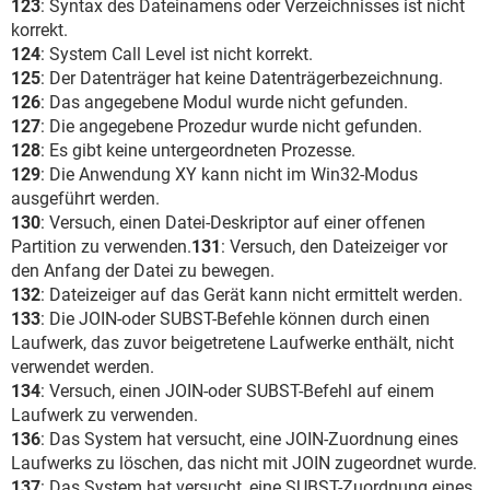
123
: Syntax des Dateinamens oder Verzeichnisses ist nicht
korrekt.
124
: System Call Level ist nicht korrekt.
125
: Der Datenträger hat keine Datenträgerbezeichnung.
126
: Das angegebene Modul wurde nicht gefunden.
127
: Die angegebene Prozedur wurde nicht gefunden.
128
: Es gibt keine untergeordneten Prozesse.
129
: Die Anwendung XY kann nicht im Win32-Modus
ausgeführt werden.
130
: Versuch, einen Datei-Deskriptor auf einer offenen
Partition zu verwenden.
131
: Versuch, den Dateizeiger vor
den Anfang der Datei zu bewegen.
132
: Dateizeiger auf das Gerät kann nicht ermittelt werden.
133
: Die JOIN-oder SUBST-Befehle können durch einen
Laufwerk, das zuvor beigetretene Laufwerke enthält, nicht
verwendet werden.
134
: Versuch, einen JOIN-oder SUBST-Befehl auf einem
Laufwerk zu verwenden.
136
: Das System hat versucht, eine JOIN-Zuordnung eines
Laufwerks zu löschen, das nicht mit JOIN zugeordnet wurde.
137
: Das System hat versucht, eine SUBST-Zuordnung eines