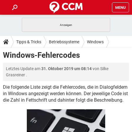
MENU
HOME
SPIELE
STREAMING
TIPPS & TRICKS
Tipps & Tricks
Betriebssysteme
Windows
ANDROID
IOS
SPIELE
STREAMING
DOWNLOADS
Windows-Fehlercodes
WINDOWS 10
INSTAGRAM
ANDROID
IOS
WHATSAPP
SPIELE
TIKTOK
STREAMING
FORUM
Letztes Update am
31. Oktober 2019 um 08:14
von
Silke
WINDOWS 10
INSTAGRAM
FACEBOOK
ANDROID
HARDWARE
IOS
Grasreiner
.
WHATSAPP
SPIELE
TIKTOK
STREAMING
LEXIKON
WINDOWS 10
INSTAGRAM
Die folgende Liste zeigt die Fehlercodes, die in Dialogfeldern
FACEBOOK
ANDROID
HARDWARE
IOS
in Windows angezeigt werden können. Der jeweilige Code ist
WHATSAPP
SPIELE
TIKTOK
STREAMING
WINDOWS 10
INSTAGRAM
die Zahl in Fettschrift und dahinter folgt die Beschreibung.
FACEBOOK
ANDROID
HARDWARE
IOS
WHATSAPP
TIKTOK
WINDOWS 10
INSTAGRAM
FACEBOOK
HARDWARE
WHATSAPP
TIKTOK