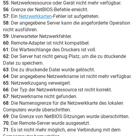
55
: Netzwerkressource oder Gerät nicht mehr verfügbar.
56
: Grenze der NetBIOS-Befehle erreicht.
57
: Ein
Netzwerkkarten
-Fehler ist aufgetreten.
58
: Der angegebene Server kann die angeforderte Operation
nicht ausführen.
59
: Unerwarteter Netzwerkfehler.
60
: Remote-Adapter ist nicht kompatibel.
61
: Die Warteschlange des Druckers ist voll.
62
: Der Server hat nicht genug Platz, um die zu druckende
Datei zu speichern.
63
: Die zu druckende Datei wurde gelöscht.
64
: Der angegebene Netzwerkname ist nicht mehr verfügbar.
65
: Netzwerkzugang verweigert.
66
: Der Typ der Netzwerkressource ist nicht korrekt.
67
: Netzwerkname nicht gefunden.
68
: Die Namensgrenze für die Netzwerkkarte des lokalen
Computers wurde überschritten.
69
: Die Grenze von NetBIOS-Sitzungen wurde überschritten.
70
; Der Remote-Server wurde ausgesetzt.
71
: Es ist nicht mehr möglich, eine Verbindung mit dem