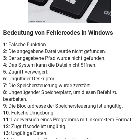
FACEBOOK
HARDWARE
Bedeutung von Fehlercodes in Windows
1
: Falsche Funktion.
2
: Die angegebene Datei wurde nicht gefunden.
3
: Der angegebene Pfad wurde nicht gefunden.
4
: Das System kann die Datei nicht öffnen.
5
: Zugriff verweigert.
6
: Ungültiger Deskriptor.
7
: Die Speichersteuerung wurde zerstört.
8
: Ungenügender Speicherplatz, um diesen Befehl zu
bearbeiten.
9
: Die Blockadresse der Speichersteuerung ist ungültig.
10
: Falsche Umgebung.
11
: Ladeversuch eines Programms mit inkorrektem Format.
12
: Zugriffscode ist ungültig.
13
: Ungültige Daten.