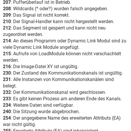
207
: Pufferüberlauf ist in Betrieb.
208
: Wildcards (* oder?) wurden falsch angegeben.
209
: Das Signal ist nicht korrekt.
210
: Der Signal-Handler kann nicht hergestellt werden.
212
: Das Segment ist gesperrt und kann nicht neu
zugeordnet werden.
214
: An dieses Programm oder Dynamic Link Modul sind zu
viele Dynamic Link Module angefügt.
215
: Aufrufe von LoadModule können nicht verschachtelt
werden.
216
: Die Image-Datei XY ist ungültig.
230
: Der Zustand des Kommunikationskanals ist ungültig.
231
: Alle Instanzen von Kommunikationskanälen sind
belegt.
232
: Der Kommunikationskanal wird geschlossen.
233
: Es gibt keinen Prozess am anderen Ende des Kanals.
234
: Weitere Daten sind verfügbar.
240
: Die Sitzung wurde abgebrochen.
254
: Der angegebene Name des erweiterten Attributs (EA)
war nicht gültig.
255
: Erweiterte Attribute (EA) sind inkonsistent.