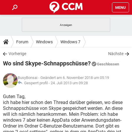
MENU
HOME
SPIELE
STREAMING
TIPPS & TRICKS
Forum
Windows
Windows 7
ANDROID
IOS
SPIELE
STREAMING
DOWNLOADS
Vorherige
Nächste
WINDOWS 10
INSTAGRAM
ANDROID
IOS
Wo sind Skype-Schnappschüsse?
WHATSAPP
SPIELE
TIKTOK
STREAMING
Geschlossen
FORUM
WINDOWS 10
INSTAGRAM
FACEBOOK
ANDROID
HARDWARE
IOS
BusyBonsai
- Geändert am 6. November 2018 um 05:19
WHATSAPP
SPIELE
TIKTOK
STREAMING
LEXIKON
Gesperrt profil -
24. Juli 2013 um 09:28
WINDOWS 10
INSTAGRAM
FACEBOOK
ANDROID
HARDWARE
IOS
WHATSAPP
SPIELE
TIKTOK
STREAMING
Guten Tag,
WINDOWS 10
INSTAGRAM
ich habe hier schon den Thread darüber gelesen, wo diese
FACEBOOK
ANDROID
HARDWARE
IOS
Schnappschüsse von Skype gespeichert werden. An diese
WHATSAPP
TIKTOK
will ich nämlich herankommen. Mein Problem: ich habe
WINDOWS 10
INSTAGRAM
FACEBOOK
HARDWARE
windows 7 aber keinen AppData oder Anwendungsdaten-
WHATSAPP
TIKTOK
Ordner im Ordner C-Benutzer-Benutzername. Dort gibt es
einen "Local settings"- ordner, in dem ein AppData drin ist,