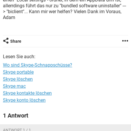
FACEBOOK
HARDWARE
allerrdings führt das nur zu "bundled software uninstaller" ---
> "biclient"... Kann mir wer helfen? Vielen Dank im Voraus,
Adam
Share
Lesen Sie auch:
Wo sind Skype-Schnappschüsse?
Skype portable
Skype löschen
Skype mac
Skype kontakte löschen
Skype konto löschen
1 Antwort
ANTWORT 1 / 1