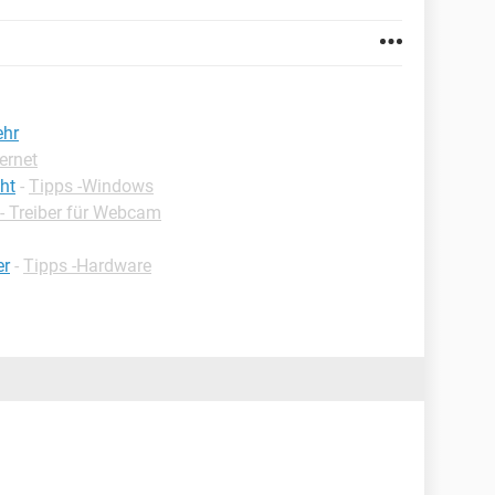
ehr
ternet
ht
-
Tipps -Windows
- Treiber für Webcam
er
-
Tipps -Hardware