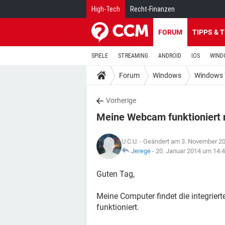
High-Tech
Recht-Finanzen
FORUM
TIPPS & 
SPIELE
STREAMING
ANDROID
IOS
WIND
Forum
Windows
Windows 
Vorherige
Meine Webcam funktioniert 
U.C.U.
- Geändert am 3. November 2
Jerege
-
20. Januar 2014 um 14:
Guten Tag,
Meine Computer findet die integrier
funktioniert.