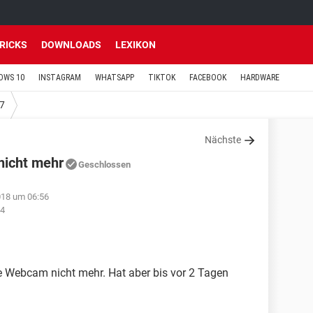
TRICKS
DOWNLOADS
LEXIKON
OWS 10
INSTAGRAM
WHATSAPP
TIKTOK
FACEBOOK
HARDWARE
7
Nächste
nicht mehr
Geschlossen
018 um 06:56
44
te Webcam nicht mehr. Hat aber bis vor 2 Tagen