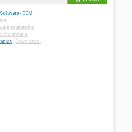
 Software - CCM
ide
tware engineering
s -Multimedia
tenlos
-
Downloads -