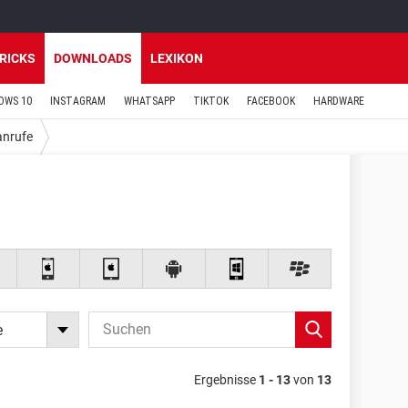
TRICKS
DOWNLOADS
LEXIKON
OWS 10
INSTAGRAM
WHATSAPP
TIKTOK
FACEBOOK
HARDWARE
anrufe
e
Ergebnisse
1 - 13
von
13