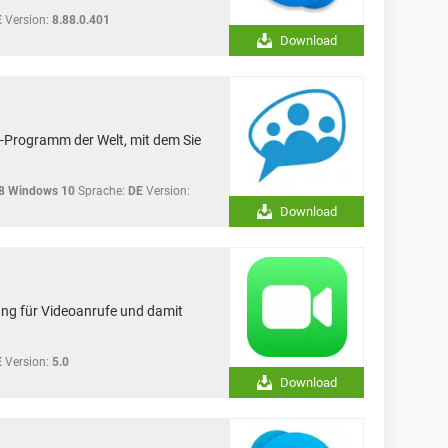
E
Version:
8.88.0.401
Download
ng-Programm der Welt, mit dem Sie
8 Windows 10
Sprache:
DE
Version:
Download
ng für Videoanrufe und damit
E
Version:
5.0
Download