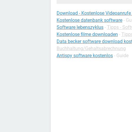
Download - Kostenlose Videoanrufe
Kostenlose datenbank software
- Gu
Software lebenszyklus
-
Tipps - Sof
Kostenlose filme downloaden
-
Tipp
Data becker software download kos
Buchhaltung/Gehaltsabrechnung
Antispy software kostenlos
- Guide