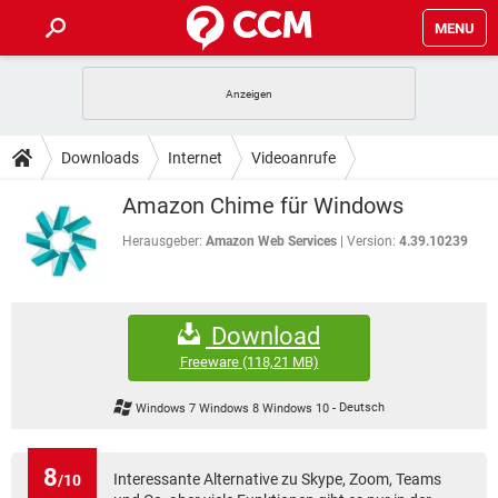
MENU
HOME
SPIELE
STREAMING
TIPPS & TRICKS
Downloads
Internet
Videoanrufe
ANDROID
IOS
SPIELE
STREAMING
DOWNLOADS
Amazon Chime für Windows
WINDOWS 10
INSTAGRAM
ANDROID
IOS
WHATSAPP
SPIELE
TIKTOK
STREAMING
Herausgeber:
Amazon Web Services
Version:
4.39.10239
FORUM
WINDOWS 10
INSTAGRAM
FACEBOOK
ANDROID
HARDWARE
IOS
WHATSAPP
SPIELE
TIKTOK
STREAMING
LEXIKON
WINDOWS 10
INSTAGRAM
Download
FACEBOOK
ANDROID
HARDWARE
IOS
WHATSAPP
SPIELE
TIKTOK
STREAMING
Freeware
(118,21 MB)
WINDOWS 10
INSTAGRAM
FACEBOOK
ANDROID
HARDWARE
IOS
Windows 7 Windows 8 Windows 10
-
Deutsch
WHATSAPP
TIKTOK
WINDOWS 10
INSTAGRAM
FACEBOOK
HARDWARE
WHATSAPP
TIKTOK
8
Interessante Alternative zu Skype, Zoom, Teams
/10