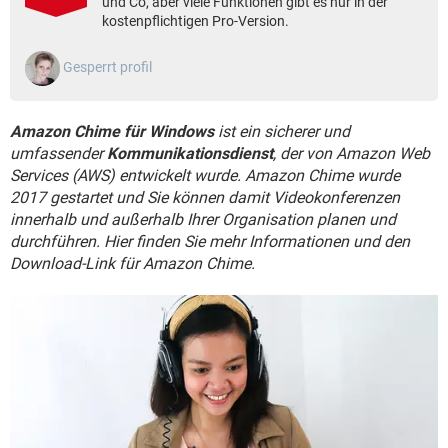
und Co, aber viele Funktionen gibt es nur in der
FACEBOOK
HARDWARE
kostenpflichtigen Pro-Version.
Gesperrt profil
Amazon Chime für Windows
ist ein sicherer und
umfassender
Kommunikationsdienst
, der von Amazon Web
Services (AWS) entwickelt wurde. Amazon Chime wurde
2017 gestartet und Sie können damit Videokonferenzen
innerhalb und außerhalb Ihrer Organisation planen und
durchführen. Hier finden Sie mehr Informationen und den
Download-Link für Amazon Chime.