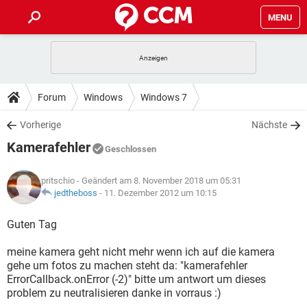
MENU
HOME
SPIELE
STREAMING
TIPPS & TRICKS
Forum
Windows
Windows 7
ANDROID
IOS
SPIELE
STREAMING
DOWNLOADS
Vorherige
Nächste
WINDOWS 10
INSTAGRAM
ANDROID
IOS
Kamerafehler
WHATSAPP
SPIELE
TIKTOK
STREAMING
Geschlossen
FORUM
WINDOWS 10
INSTAGRAM
FACEBOOK
ANDROID
HARDWARE
IOS
pritschio
- Geändert am 8. November 2018 um 05:31
WHATSAPP
SPIELE
TIKTOK
STREAMING
LEXIKON
jedtheboss
-
11. Dezember 2012 um 10:15
WINDOWS 10
INSTAGRAM
FACEBOOK
ANDROID
HARDWARE
IOS
WHATSAPP
SPIELE
TIKTOK
STREAMING
Guten Tag
WINDOWS 10
INSTAGRAM
FACEBOOK
ANDROID
HARDWARE
IOS
meine kamera geht nicht mehr wenn ich auf die kamera
WHATSAPP
TIKTOK
gehe um fotos zu machen steht da: "kamerafehler
WINDOWS 10
INSTAGRAM
FACEBOOK
HARDWARE
ErrorCallback.onError (-2)" bitte um antwort um dieses
WHATSAPP
TIKTOK
problem zu neutralisieren danke in vorraus :)