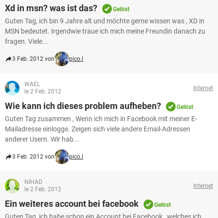
Xd in msn? was ist das?
Gelöst
Guten Tag, ich bin 9 Jahre alt und möchte gerne wissen was , XD in
MSN bedeutet. Irgendwie traue ich mich meine Freundin danach zu
fragen. Viele...
3 Feb. 2012 von
pico.l
WAEL
Internet
le 2 Feb. 2012
Wie kann ich dieses problem aufheben?
Gelöst
Guten Tag zusammen , Wenn ich mich in Facebook mit meiner E-
Mailadresse einlogge. Zeigen sich viele andere Email-Adressen
anderer Usern. Wir hab...
3 Feb. 2012 von
pico.l
NIHAD
Internet
le 2 Feb. 2012
Ein weiteres account bei facebook
Gelöst
Guten Tag, ich habe schon ein Account bei Facebook , welches ich