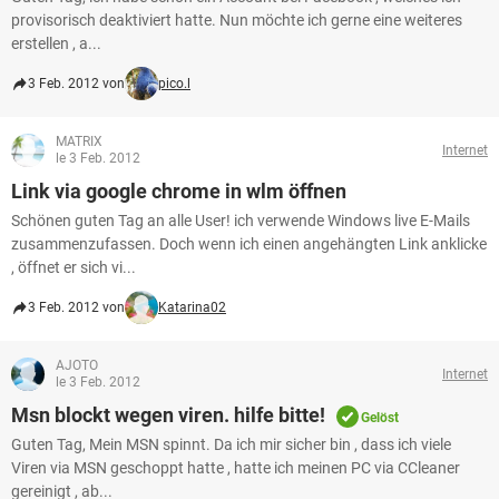
provisorisch deaktiviert hatte. Nun möchte ich gerne eine weiteres
erstellen , a...
3 Feb. 2012 von
pico.l
MATRIX
Internet
le 3 Feb. 2012
Link via google chrome in wlm öffnen
Schönen guten Tag an alle User! ich verwende Windows live E-Mails
zusammenzufassen. Doch wenn ich einen angehängten Link anklicke
, öffnet er sich vi...
3 Feb. 2012 von
Katarina02
AJOTO
Internet
le 3 Feb. 2012
Msn blockt wegen viren. hilfe bitte!
Gelöst
Guten Tag, Mein MSN spinnt. Da ich mir sicher bin , dass ich viele
Viren via MSN geschoppt hatte , hatte ich meinen PC via CCleaner
gereinigt , ab...