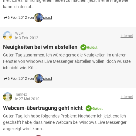
hielt ich es für richtig einen neuen zu machen. jetzt meine Frage wie
kann ich den al...
6 Feb. 2012 von
pico.l
WLM
Internet
le 3 Feb. 2012
Neuigkeiten bei wlm abstellen
Gelöst
Guten Tag zusammen, Ich würde gerne die Neuigkeiten im unteren
Fenster von Windows Live Messenger abstellen wollen. doch wüsste
ich nicht wie. Kö...
6 Feb. 2012 von
pico.l
Tannex
Internet
le 27 Mai 2010
Webcam-übertragung geht nicht
Gelöst
Guten Tag, ich habe folgendes Problem: Nachdem ich jetzt endlich
geschafft habe, dass meine Webcam bei Windows Live Messenger
angezeigt wird, kann...