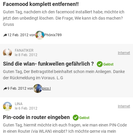
FACEBOOK
HARDWARE
Facemood komplett entfernen!!
Guten Tag, nachdem ich den facemood installiert habe, möchte ich
jetzt den unbedingt löschen. Die Frage, Wie kann ich das machen?
Gruss
12 Feb. 2012 von
Phönix789
FANATIKER
Internet
le 8 Feb. 2012
Sind die wlan- funkwellen gefährlich ?
Gelöst
Guten Tag, Der Beitragstitel beinhaltet schon mein Anliegen. Danke
der Rückmeldung im Voraus. L.G
9 Feb. 2012 von
pico.l
LINA
Internet
le 6 Feb. 2012
Pin-code in router eingeben
Gelöst
Guten Tag, hiermit möchte ich euch fragen, wie man einen PIN-Code
in einen Router (via WLAN) eingibt? Ich möchte gerne via mein