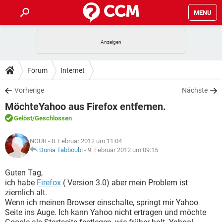
MENU
HOME
SPIELE
STREAMING
TIPPS & TRICKS
Forum
Internet
ANDROID
IOS
SPIELE
STREAMING
DOWNLOADS
Vorherige
Nächste
WINDOWS 10
INSTAGRAM
ANDROID
IOS
MöchteYahoo aus Firefox entfernen.
WHATSAPP
SPIELE
TIKTOK
STREAMING
FORUM
WINDOWS 10
INSTAGRAM
Gelöst
/Geschlossen
FACEBOOK
ANDROID
HARDWARE
IOS
WHATSAPP
SPIELE
TIKTOK
STREAMING
LEXIKON
WINDOWS 10
NOUR
- 8. Februar 2012 um 11:04
INSTAGRAM
FACEBOOK
ANDROID
HARDWARE
IOS
Donia Tabboubi
-
9. Februar 2012 um 09:15
WHATSAPP
SPIELE
TIKTOK
STREAMING
WINDOWS 10
INSTAGRAM
Guten Tag,
FACEBOOK
ANDROID
HARDWARE
IOS
ich habe
Firefox
( Version 3.0) aber mein Problem ist
WHATSAPP
TIKTOK
ziemlich alt.
WINDOWS 10
INSTAGRAM
FACEBOOK
HARDWARE
Wenn ich meinen Browser einschalte, springt mir Yahoo
WHATSAPP
TIKTOK
Seite ins Auge. Ich kann Yahoo nicht ertragen und möchte