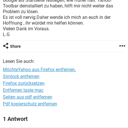
Google als Startseite festlegen, wie früher halt. Yahoo!
FACEBOOK
HARDWARE
Toolbar deinstalliert zu haben, hilft mir nicht weiter das
Problem zu lösen.
Es ist voll nervig.Daher wende ich mich an euch in der
Hoffnung , ihr würdet mir helfen können.
Vielen Dank im Voraus.
L.G
Share
Lesen Sie auch:
MöchteYahoo aus Firefox entfernen.
Simlock entfernen
Firefox zurücksetzen
Entfernen taste mac
Seiten aus pdf entfernen
Pdf kopierschutz entfernen
1 Antwort