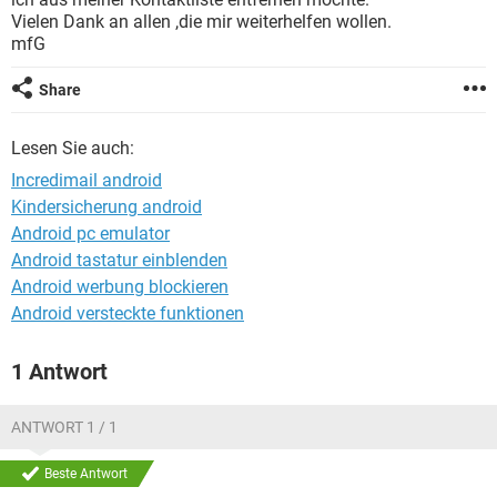
FACEBOOK
HARDWARE
Vielen Dank an allen ,die mir weiterhelfen wollen.
mfG
Share
Lesen Sie auch:
Incredimail android
Kindersicherung android
Android pc emulator
Android tastatur einblenden
Android werbung blockieren
Android versteckte funktionen
1 Antwort
ANTWORT 1 / 1
Beste Antwort