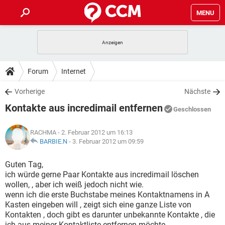
MENU
HOME
SPIELE
STREAMING
TIPPS & TRICKS
Forum
Internet
ANDROID
IOS
SPIELE
STREAMING
DOWNLOADS
Vorherige
Nächste
WINDOWS 10
INSTAGRAM
ANDROID
IOS
Kontakte aus incredimail entfernen
WHATSAPP
SPIELE
TIKTOK
STREAMING
Geschlossen
FORUM
WINDOWS 10
INSTAGRAM
FACEBOOK
ANDROID
HARDWARE
IOS
RACHMA
- 2. Februar 2012 um 16:13
WHATSAPP
SPIELE
TIKTOK
STREAMING
LEXIKON
BARBIE.N
-
3. Februar 2012 um 09:59
WINDOWS 10
INSTAGRAM
FACEBOOK
ANDROID
HARDWARE
IOS
WHATSAPP
SPIELE
TIKTOK
STREAMING
Guten Tag,
WINDOWS 10
INSTAGRAM
ich würde gerne Paar Kontakte aus incredimail löschen
FACEBOOK
ANDROID
HARDWARE
IOS
wollen, , aber ich weiß jedoch nicht wie.
WHATSAPP
TIKTOK
wenn ich die erste Buchstabe meines Kontaktnamens in A
WINDOWS 10
INSTAGRAM
FACEBOOK
HARDWARE
Kasten eingeben will , zeigt sich eine ganze Liste von
WHATSAPP
TIKTOK
Kontakten , doch gibt es darunter unbekannte Kontakte , die
ich aus meiner Kontaktliste entfernen möchte.