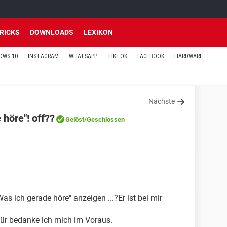
TRICKS
DOWNLOADS
LEXIKON
OWS 10
INSTAGRAM
WHATSAPP
TIKTOK
FACEBOOK
HARDWARE
Nächste
höre"! off??
Gelöst
/Geschlossen
 ich gerade höre" anzeigen ...?Er ist bei mir
ür bedanke ich mich im Voraus.