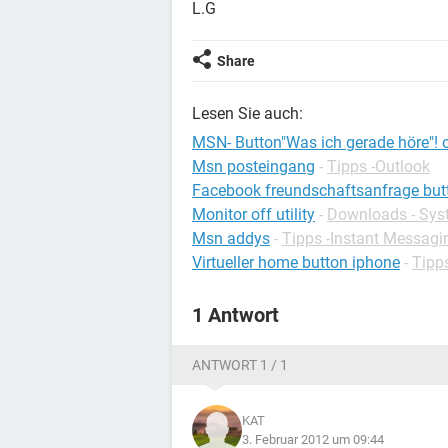
L.G
Share
Lesen Sie auch:
MSN- Button"Was ich gerade höre"! 
Msn posteingang
-
Tipps -Outlook
Facebook freundschaftsanfrage butt
Monitor off utility
-
Downloads - Sy
Msn addys
-
Tipps -Instant Messagi
Virtueller home button iphone
-
Tipp
1 Antwort
ANTWORT 1 / 1
KAT
3. Februar 2012 um 09:44