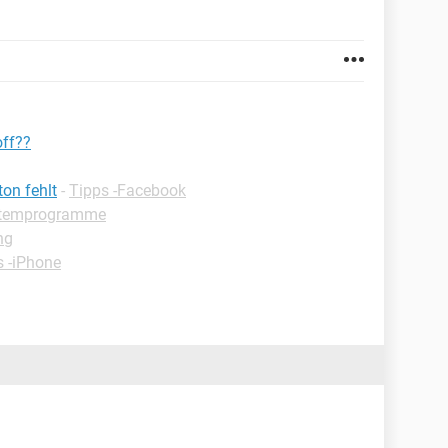
off??
on fehlt
-
Tipps -Facebook
stemprogramme
ng
s -iPhone