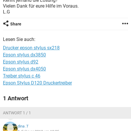
Kennt jemand die Lösung?
FACEBOOK
HARDWARE
Vielen Dank für eure Hilfe im Voraus.
L.G
Share
Lesen Sie auch:
Drucker epson stylus sx218
Epson stylus dx3850
Epson stylus d92
Epson stylus dx4050
Treiber stylus c 46
Epson Stylus D120 Druckertreiber
1 Antwort
ANTWORT 1 / 1
dina .T