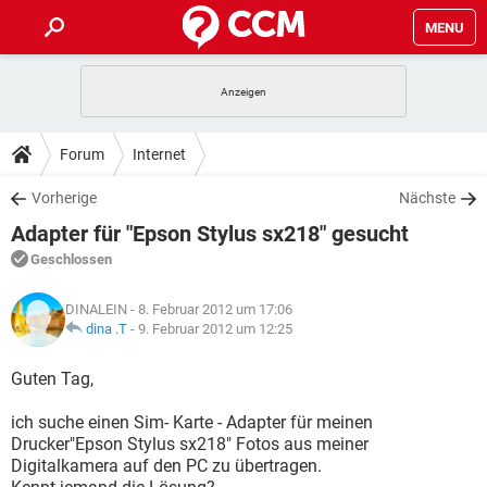
MENU
HOME
SPIELE
STREAMING
TIPPS & TRICKS
Forum
Internet
ANDROID
IOS
SPIELE
STREAMING
DOWNLOADS
Vorherige
Nächste
WINDOWS 10
INSTAGRAM
ANDROID
IOS
Adapter für "Epson Stylus sx218" gesucht
WHATSAPP
SPIELE
TIKTOK
STREAMING
FORUM
WINDOWS 10
INSTAGRAM
Geschlossen
FACEBOOK
ANDROID
HARDWARE
IOS
WHATSAPP
SPIELE
TIKTOK
STREAMING
LEXIKON
WINDOWS 10
DINALEIN
- 8. Februar 2012 um 17:06
INSTAGRAM
FACEBOOK
ANDROID
HARDWARE
IOS
dina .T
-
9. Februar 2012 um 12:25
WHATSAPP
SPIELE
TIKTOK
STREAMING
WINDOWS 10
INSTAGRAM
Guten Tag,
FACEBOOK
ANDROID
HARDWARE
IOS
WHATSAPP
TIKTOK
ich suche einen Sim- Karte - Adapter für meinen
WINDOWS 10
INSTAGRAM
FACEBOOK
HARDWARE
Drucker"Epson Stylus sx218" Fotos aus meiner
WHATSAPP
TIKTOK
Digitalkamera auf den PC zu übertragen.