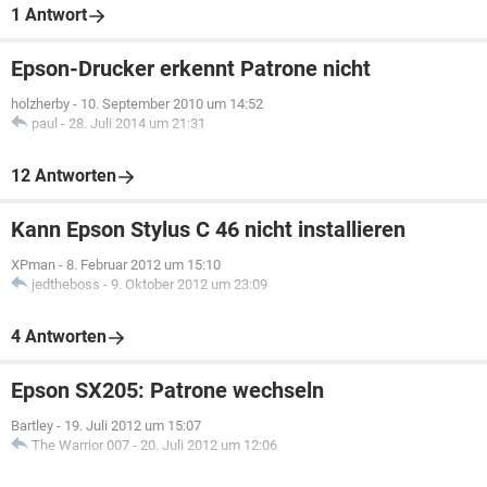
1 Antwort
Epson-Drucker erkennt Patrone nicht
holzherby
-
10. September 2010 um 14:52
paul
-
28. Juli 2014 um 21:31
12 Antworten
Kann Epson Stylus C 46 nicht installieren
XPman
-
8. Februar 2012 um 15:10
jedtheboss
-
9. Oktober 2012 um 23:09
4 Antworten
Epson SX205: Patrone wechseln
Bartley
-
19. Juli 2012 um 15:07
The Warrior 007
-
20. Juli 2012 um 12:06