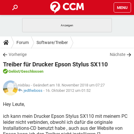
MENU
HOME
SPIELE
STREAMING
TIPPS & TRICKS
Forum
Software/Treiber
ANDROID
IOS
SPIELE
STREAMING
DOWNLOADS
Vorherige
Nächste
WINDOWS 10
INSTAGRAM
ANDROID
IOS
Treiber für Drucker Epson Stylus SX110
WHATSAPP
SPIELE
TIKTOK
STREAMING
FORUM
WINDOWS 10
INSTAGRAM
Gelöst
/Geschlossen
FACEBOOK
ANDROID
HARDWARE
IOS
WHATSAPP
SPIELE
TIKTOK
STREAMING
LEXIKON
WINDOWS 10
nixblau
- Geändert am 18. November 2018 um 07:27
INSTAGRAM
FACEBOOK
ANDROID
HARDWARE
IOS
jedtheboss
-
16. Oktober 2012 um 01:52
WHATSAPP
SPIELE
TIKTOK
STREAMING
WINDOWS 10
INSTAGRAM
Hey Leute,
FACEBOOK
ANDROID
HARDWARE
IOS
WHATSAPP
TIKTOK
ich kann mein Drucker Epson Stylus SX110 mit meinem PC
WINDOWS 10
INSTAGRAM
FACEBOOK
HARDWARE
leider nicht verbinden, obwohl ich dafür die originale
WHATSAPP
TIKTOK
Installations-CD benutzt habe , auch aus der Website von