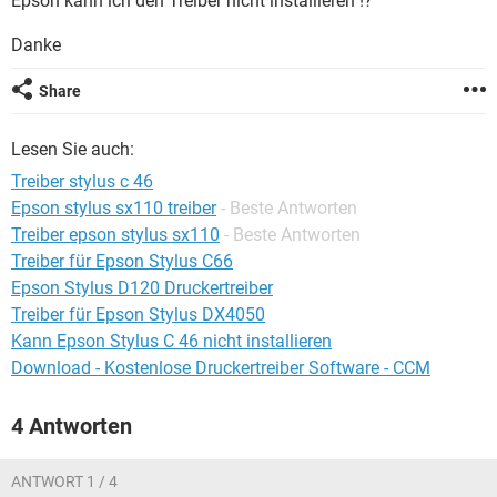
Epson kann ich den Treiber nicht installieren !?
FACEBOOK
HARDWARE
Danke
Share
Lesen Sie auch:
Treiber stylus c 46
Epson stylus sx110 treiber
- Beste Antworten
Treiber epson stylus sx110
- Beste Antworten
Treiber für Epson Stylus C66
Epson Stylus D120 Druckertreiber
Treiber für Epson Stylus DX4050
Kann Epson Stylus C 46 nicht installieren
Download - Kostenlose Druckertreiber Software - CCM
4 Antworten
ANTWORT 1 / 4