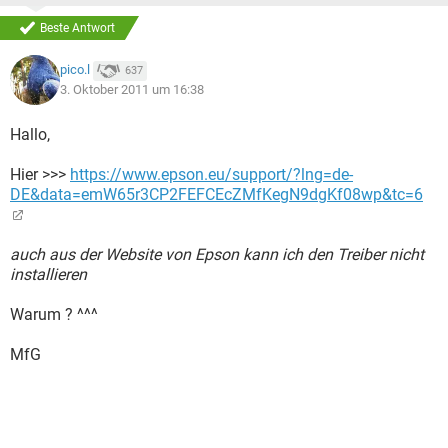
Beste Antwort
pico.l
637
3. Oktober 2011 um 16:38
Hallo,
Hier >>>
https://www.epson.eu/support/?lng=de-
DE&data=emW65r3CP2FEFCEcZMfKegN9dgKf08wp&tc=6
auch aus der Website von Epson kann ich den Treiber nicht
installieren
Warum ? ^^^
MfG