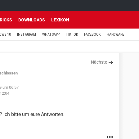
TRICKS
DOWNLOADS
LEXIKON
OWS 10
INSTAGRAM
WHATSAPP
TIKTOK
FACEBOOK
HARDWARE
Nächste
schlossen
9 um 06:57
12:04
? Ich bitte um eure Antworten.