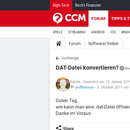
High-Tech
Recht-Finanzen
FORUM
TIPPS & 
SPIELE
STREAMING
ANDROID
IOS
WIND
Forum
Software/Treiber
Vorherige
DAT-Datei konvertieren?
Ge
Farida
- Geändert am 19. Januar 201
jedtheboss
-
5. Oktober 2011 um 
Guten Tag,
wie kann man eine .dat-Datei öffnen
Danke im Voraus
Share