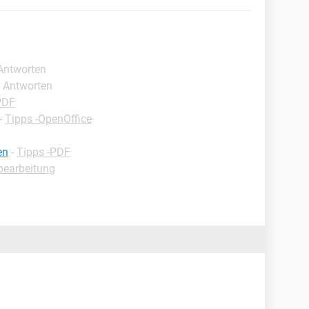
 Antworten
e Antworten
PDF
-
Tipps -OpenOffice
en
-
Tipps -PDF
dbearbeitung