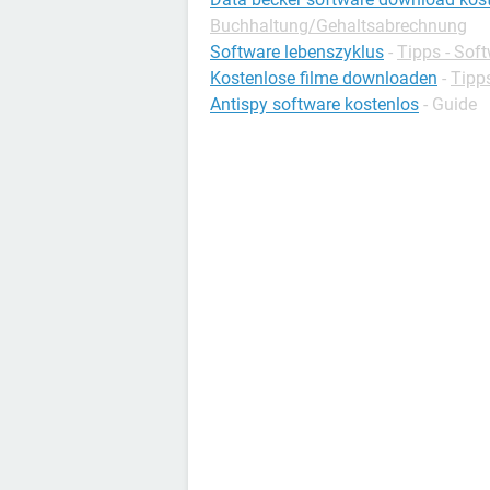
Buchhaltung/Gehaltsabrechnung
Software lebenszyklus
-
Tipps - Sof
Kostenlose filme downloaden
-
Tipp
Antispy software kostenlos
- Guide