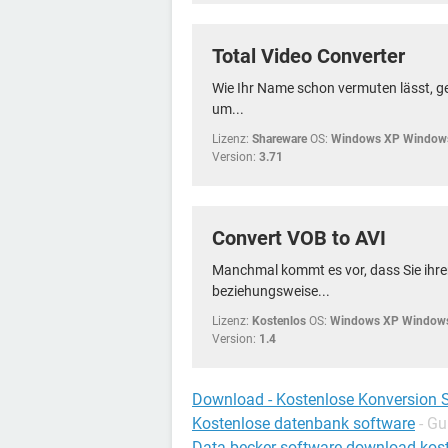
Total Video Converter
Wie Ihr Name schon vermuten lässt, ge
um...
Lizenz:
Shareware
OS:
Windows XP Windows
Version:
3.71
Convert VOB to AVI
Manchmal kommt es vor, dass Sie ihre
beziehungsweise...
Lizenz:
Kostenlos
OS:
Windows XP Windows
Version:
1.4
Download - Kostenlose Konversion 
Kostenlose datenbank software
- Gu
Data becker software download kos