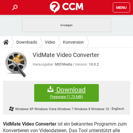
MENU
HOME
SPIELE
STREAMING
TIPPS & TRICKS
Downloads
Video
Konversion
ANDROID
IOS
SPIELE
STREAMING
DOWNLOADS
VidMate Video Converter
WINDOWS 10
INSTAGRAM
ANDROID
IOS
WHATSAPP
SPIELE
TIKTOK
STREAMING
Herausgeber:
MEFMedia
Version:
10.0.2
FORUM
WINDOWS 10
INSTAGRAM
FACEBOOK
ANDROID
HARDWARE
IOS
WHATSAPP
SPIELE
TIKTOK
STREAMING
LEXIKON
WINDOWS 10
INSTAGRAM
Download
FACEBOOK
ANDROID
HARDWARE
IOS
WHATSAPP
SPIELE
TIKTOK
STREAMING
Freeware
(1,73 MB)
WINDOWS 10
INSTAGRAM
FACEBOOK
ANDROID
HARDWARE
IOS
Windows XP Windows Vista Windows 7 Windows 8 Windows 10
-
Englisch
WHATSAPP
TIKTOK
WINDOWS 10
INSTAGRAM
FACEBOOK
HARDWARE
VidMate Video Converter
ist ein bekanntes Programm zum
WHATSAPP
TIKTOK
Konvertieren von Videodateien. Das Tool unterstützt alle