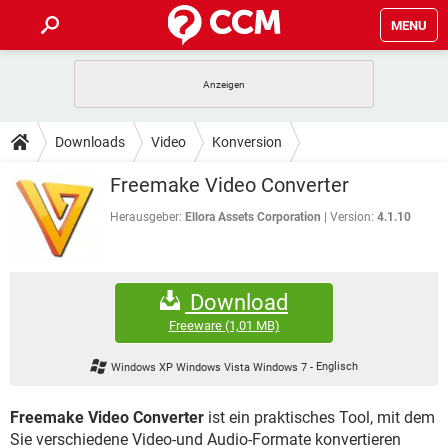
MENU
HOME
SPIELE
STREAMING
TIPPS & TRICKS
Downloads
Video
Konversion
ANDROID
IOS
SPIELE
STREAMING
DOWNLOADS
Freemake Video Converter
WINDOWS 10
INSTAGRAM
ANDROID
IOS
WHATSAPP
SPIELE
TIKTOK
STREAMING
Herausgeber:
Ellora Assets Corporation
Version:
4.1.10
FORUM
WINDOWS 10
INSTAGRAM
FACEBOOK
ANDROID
HARDWARE
IOS
WHATSAPP
SPIELE
TIKTOK
STREAMING
LEXIKON
WINDOWS 10
INSTAGRAM
Download
FACEBOOK
ANDROID
HARDWARE
IOS
WHATSAPP
SPIELE
TIKTOK
STREAMING
Freeware
(1,01 MB)
WINDOWS 10
INSTAGRAM
FACEBOOK
ANDROID
HARDWARE
IOS
Windows XP Windows Vista Windows 7
-
Englisch
WHATSAPP
TIKTOK
WINDOWS 10
INSTAGRAM
FACEBOOK
HARDWARE
Freemake Video Converter
ist ein praktisches Tool, mit dem
WHATSAPP
TIKTOK
Sie verschiedene Video-und Audio-Formate konvertieren