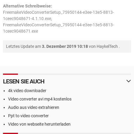
Alternative Schreibweise:
FreemakeVideoConverterSetup_75950144-e3ee-13e5-8813-
1ceec9048671-4.1.10.exe,
FreemakeVideoConverterSetup_75950144-e3ee-13e5-8813-
1ceec9048671.exe
Letztes Update am
3. Dezember 2019 10:18
von
HaykelTech
.
LESEN SIE AUCH
4k video downloader
Video converter avi mp4 kostenlos
Audio aus video extrahieren
Ppt to video converter
Video von webseite herunterladen