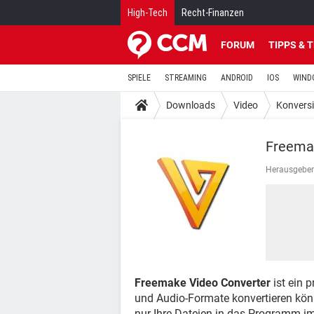
High-Tech
Recht-Finanzen
FORUM
TIPPS & 
SPIELE
STREAMING
ANDROID
IOS
WIND
Downloads
Video
Konvers
Freema
Herausgeber
Freemake Video Converter
ist ein 
und Audio-Formate konvertieren könn
nur Ihre Dateien in das Programm im