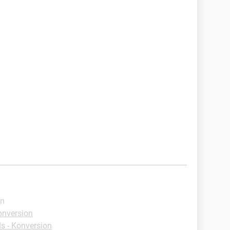
en
onversion
 - Konversion