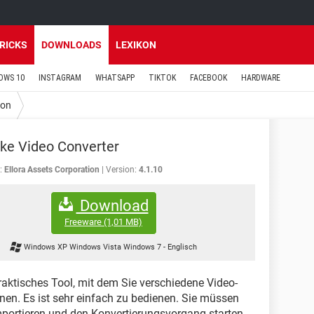
TRICKS
DOWNLOADS
LEXIKON
OWS 10
INSTAGRAM
WHATSAPP
TIKTOK
FACEBOOK
HARDWARE
ion
ke Video Converter
:
Ellora Assets Corporation
Version:
4.1.10
Download
Freeware
(1,01 MB)
Windows XP Windows Vista Windows 7
-
Englisch
praktisches Tool, mit dem Sie verschiedene Video-
en. Es ist sehr einfach zu bedienen. Sie müssen
portieren und den Konvertierungsvorgang starten.