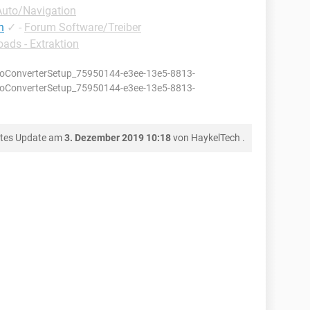
Auto/Navigation
n
✓
-
Forum Software/Treiber
ads - Extraktion
oConverterSetup_75950144-e3ee-13e5-8813-
eoConverterSetup_75950144-e3ee-13e5-8813-
ztes Update am
3. Dezember 2019 10:18
von
HaykelTech
.