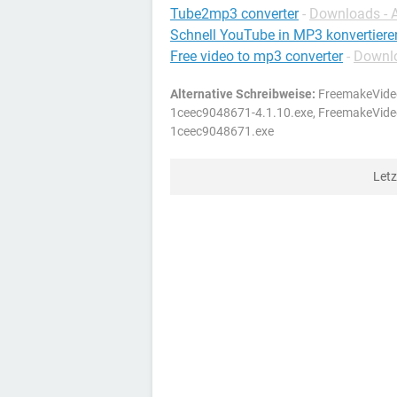
Tube2mp3 converter
-
Downloads - 
Schnell YouTube in MP3 konvertiere
Free video to mp3 converter
-
Downlo
Alternative Schreibweise:
FreemakeVide
1ceec9048671-4.1.10.exe, FreemakeVid
1ceec9048671.exe
Let