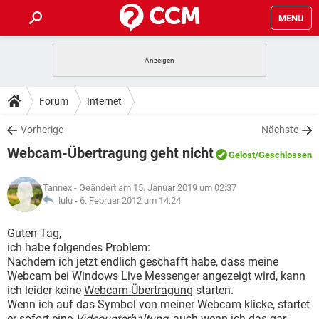
MENU
HOME
SPIELE
STREAMING
TIPPS & TRICKS
Forum
Internet
ANDROID
IOS
SPIELE
STREAMING
DOWNLOADS
Vorherige
Nächste
WINDOWS 10
INSTAGRAM
ANDROID
IOS
Webcam-Übertragung geht nicht
WHATSAPP
SPIELE
TIKTOK
STREAMING
Gelöst
/Geschlossen
FORUM
WINDOWS 10
INSTAGRAM
FACEBOOK
ANDROID
HARDWARE
IOS
Tannex
- Geändert am 15. Januar 2019 um 02:37
WHATSAPP
SPIELE
TIKTOK
STREAMING
LEXIKON
lulu -
6. Februar 2012 um 14:24
WINDOWS 10
INSTAGRAM
FACEBOOK
ANDROID
HARDWARE
IOS
WHATSAPP
SPIELE
TIKTOK
STREAMING
Guten Tag,
WINDOWS 10
INSTAGRAM
ich habe folgendes Problem:
FACEBOOK
ANDROID
HARDWARE
IOS
Nachdem ich jetzt endlich geschafft habe, dass meine
WHATSAPP
TIKTOK
Webcam bei Windows Live Messenger angezeigt wird, kann
WINDOWS 10
INSTAGRAM
FACEBOOK
HARDWARE
ich leider keine
Webcam-Übertragung
starten.
WHATSAPP
TIKTOK
Wenn ich auf das Symbol von meiner Webcam klicke, startet
er sofort eine
Videounterhaltung
, auch wenn ich das gar