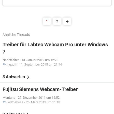
1
2
Ähnliche Threads
Treiber für Labtec Webcam Pro unter Windows
7
Nachtfalter
-
13. Januar 2012 um 12:28
huauifh
-
1. September 2015 um 21:14
3 Antworten
Fujitsu Siemens Webcam-Treiber
Montana
-
27. Dezember 2011 um 16:52
jedtheboss
-
25. März 2013 um 11:18