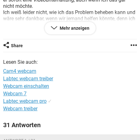
FACEBOOK
HARDWARE
nicht möchte.
Ich weiß leider nicht, wie ich das Problem beheben kann und
wäre sehr dankbar, wenn wir jemand helfen könnte, denn ich
bin gerade echt am Verzweifeln und habe schon
Mehr anzeigen
Kopfschmerzen.
Danke schon mal
Share
LG, Denise
Lesen Sie auch:
Ich habe die Logitech Webcam C200 !!
Cam4 webcam
Labtec webcam treiber
Konfiguration:
Windows 7 / Firefox 3.5.9
Webcam einschalten
Webcam 7
Labtec webcam pro
✓
Webcam treiber
31 Antworten