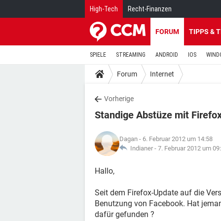
High-Tech
Recht-Finanzen
FORUM
TIPPS & 
SPIELE
STREAMING
ANDROID
IOS
WIND
Forum
Internet
Vorherige
Standige Abstüze mit Firefo
Dagan
- 6. Februar 2012 um 14:58
Indianer -
7. Februar 2012 um 09
Hallo,
Seit dem Firefox-Update auf die Ver
Benutzung von Facebook. Hat jeman
dafür gefunden ?