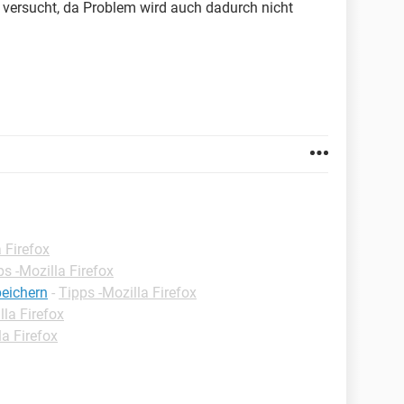
n versucht, da Problem wird auch dadurch nicht
 Firefox
ps -Mozilla Firefox
peichern
-
Tipps -Mozilla Firefox
lla Firefox
la Firefox