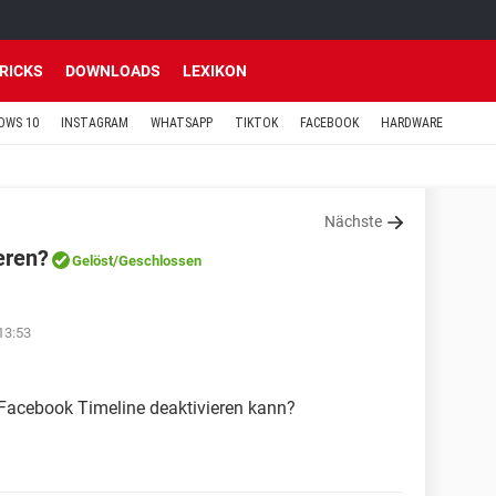
TRICKS
DOWNLOADS
LEXIKON
OWS 10
INSTAGRAM
WHATSAPP
TIKTOK
FACEBOOK
HARDWARE
Nächste
eren?
Gelöst
/Geschlossen
13:53
 Facebook Timeline deaktivieren kann?