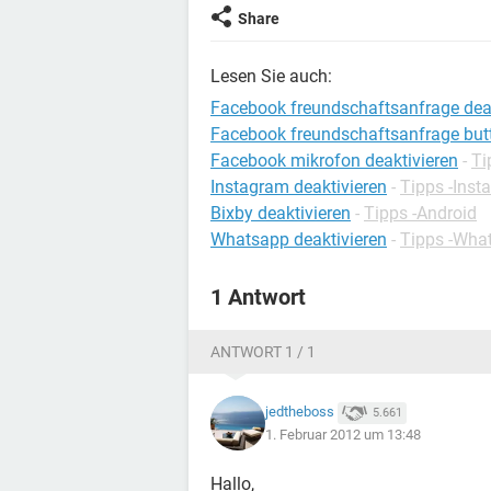
Share
Lesen Sie auch:
Facebook freundschaftsanfrage deak
Facebook freundschaftsanfrage butt
Facebook mikrofon deaktivieren
-
Ti
Instagram deaktivieren
-
Tipps -Inst
Bixby deaktivieren
-
Tipps -Android
Whatsapp deaktivieren
-
Tipps -Wha
1 Antwort
ANTWORT 1 / 1
jedtheboss
5.661
1. Februar 2012 um 13:48
Hallo,