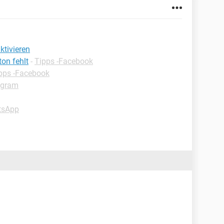
tivieren
on fehlt
-
Tipps -Facebook
pps -Facebook
agram
tsApp