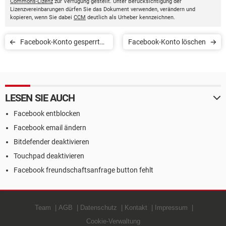
Commons-Lizenz
zur Verfügung gestellt. Unter Berücksichtigung der
Lizenzvereinbarungen dürfen Sie das Dokument verwenden, verändern und
kopieren, wenn Sie dabei
CCM
deutlich als Urheber kennzeichnen.
Facebook-Konto gesperrt
Facebook-Konto löschen
wegen Geburtsdatum: Was
tun?
LESEN SIE AUCH
Facebook entblocken
Facebook email ändern
Bitdefender deaktivieren
Touchpad deaktivieren
Facebook freundschaftsanfrage button fehlt
Team
AGB
Datenschutz
Kontakt
Impressum
Cookie-Verwaltung