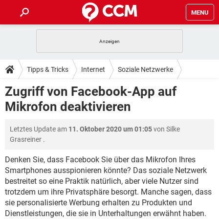
MENU
HOME
SPIELE
STREAMING
TIPPS & TRICKS
Tipps & Tricks
Internet
Soziale Netzwerke
ANDROID
IOS
SPIELE
STREAMING
DOWNLOADS
Zugriff von Facebook-App auf
Facebook
WINDOWS 10
INSTAGRAM
ANDROID
IOS
Mikrofon deaktivieren
WHATSAPP
SPIELE
TIKTOK
STREAMING
FORUM
WINDOWS 10
INSTAGRAM
FACEBOOK
ANDROID
HARDWARE
IOS
Letztes Update am
11. Oktober 2020 um 01:05
von
Silke
WHATSAPP
SPIELE
TIKTOK
STREAMING
LEXIKON
WINDOWS 10
Grasreiner
.
INSTAGRAM
FACEBOOK
ANDROID
HARDWARE
IOS
WHATSAPP
SPIELE
TIKTOK
STREAMING
Denken Sie, dass Facebook Sie über das Mikrofon Ihres
WINDOWS 10
INSTAGRAM
Smartphones ausspionieren könnte? Das soziale Netzwerk
FACEBOOK
ANDROID
HARDWARE
IOS
bestreitet so eine Praktik natürlich, aber viele Nutzer sind
WHATSAPP
TIKTOK
WINDOWS 10
INSTAGRAM
trotzdem um ihre Privatsphäre besorgt. Manche sagen, dass
FACEBOOK
HARDWARE
sie personalisierte Werbung erhalten zu Produkten und
WHATSAPP
TIKTOK
Dienstleistungen, die sie in Unterhaltungen erwähnt haben.