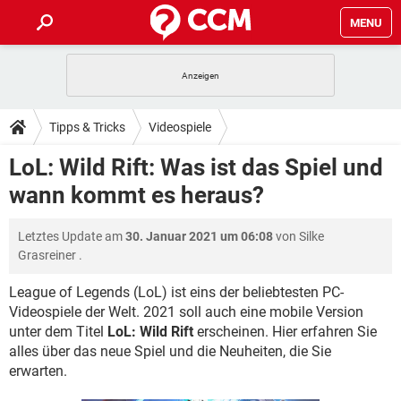
MENU
HOME
SPIELE
STREAMING
TIPPS & TRICKS
Tipps & Tricks
Videospiele
ANDROID
IOS
SPIELE
STREAMING
DOWNLOADS
LoL: Wild Rift: Was ist das Spiel und
WINDOWS 10
INSTAGRAM
ANDROID
IOS
wann kommt es heraus?
WHATSAPP
SPIELE
TIKTOK
STREAMING
FORUM
WINDOWS 10
INSTAGRAM
FACEBOOK
ANDROID
HARDWARE
IOS
Letztes Update am
30. Januar 2021 um 06:08
von
Silke
WHATSAPP
SPIELE
TIKTOK
STREAMING
LEXIKON
WINDOWS 10
Grasreiner
.
INSTAGRAM
FACEBOOK
ANDROID
HARDWARE
IOS
WHATSAPP
SPIELE
TIKTOK
STREAMING
League of Legends (LoL) ist eins der beliebtesten PC-
WINDOWS 10
INSTAGRAM
Videospiele der Welt. 2021 soll auch eine mobile Version
FACEBOOK
ANDROID
HARDWARE
IOS
unter dem Titel
LoL: Wild Rift
erscheinen. Hier erfahren Sie
WHATSAPP
TIKTOK
WINDOWS 10
INSTAGRAM
alles über das neue Spiel und die Neuheiten, die Sie
FACEBOOK
HARDWARE
erwarten.
WHATSAPP
TIKTOK