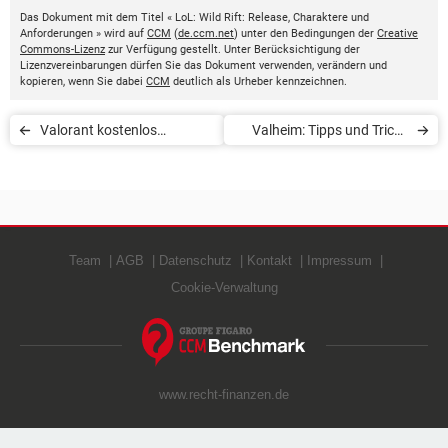
Das Dokument mit dem Titel « LoL: Wild Rift: Release, Charaktere und
Anforderungen » wird auf
CCM
(
de.ccm.net
) unter den Bedingungen der
Creative
Commons-Lizenz
zur Verfügung gestellt. Unter Berücksichtigung der
Lizenzvereinbarungen dürfen Sie das Dokument verwenden, verändern und
kopieren, wenn Sie dabei
CCM
deutlich als Urheber kennzeichnen.
Valorant kostenlos
Valheim: Tipps und Tricks
herunterladen und spielen
zum Überleben
Team
AGB
Datenschutz
Kontakt
Impressum
Cookie-Verwaltung
www.recht-finanzen.de