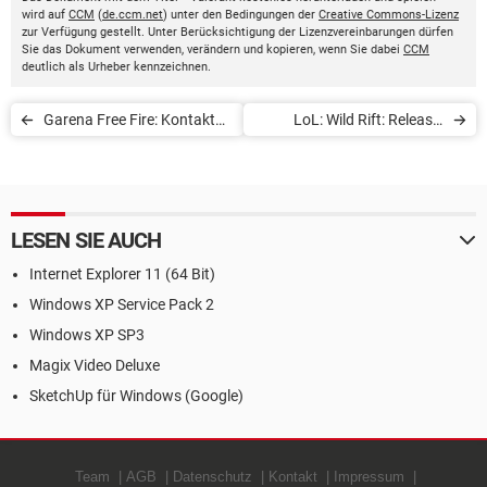
wird auf
CCM
(
de.ccm.net
) unter den Bedingungen der
Creative Commons-Lizenz
zur Verfügung gestellt. Unter Berücksichtigung der Lizenzvereinbarungen dürfen
Sie das Dokument verwenden, verändern und kopieren, wenn Sie dabei
CCM
deutlich als Urheber kennzeichnen.
Garena Free Fire: Kontakt
LoL: Wild Rift: Release,
mit dem Kundendienst
Charaktere und
aufnehmen
Anforderungen
LESEN SIE AUCH
Internet Explorer 11 (64 Bit)
Windows XP Service Pack 2
Windows XP SP3
Magix Video Deluxe
SketchUp für Windows (Google)
Team
AGB
Datenschutz
Kontakt
Impressum