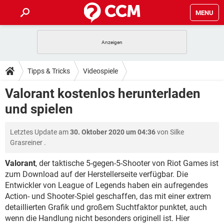
MENU
HOME
SPIELE
STREAMING
TIPPS & TRICKS
Tipps & Tricks
Videospiele
ANDROID
IOS
SPIELE
STREAMING
DOWNLOADS
Valorant kostenlos herunterladen
WINDOWS 10
INSTAGRAM
ANDROID
IOS
und spielen
WHATSAPP
SPIELE
TIKTOK
STREAMING
FORUM
WINDOWS 10
INSTAGRAM
FACEBOOK
ANDROID
HARDWARE
IOS
Letztes Update am
30. Oktober 2020 um 04:36
von
Silke
WHATSAPP
SPIELE
TIKTOK
STREAMING
LEXIKON
WINDOWS 10
Grasreiner
.
INSTAGRAM
FACEBOOK
ANDROID
HARDWARE
IOS
WHATSAPP
SPIELE
TIKTOK
STREAMING
Valorant
, der taktische 5-gegen-5-Shooter von Riot Games ist
WINDOWS 10
INSTAGRAM
zum Download auf der Herstellerseite verfügbar. Die
FACEBOOK
ANDROID
HARDWARE
IOS
Entwickler von League of Legends haben ein aufregendes
WHATSAPP
TIKTOK
WINDOWS 10
INSTAGRAM
Action- und Shooter-Spiel geschaffen, das mit einer extrem
FACEBOOK
HARDWARE
detaillierten Grafik und großem Suchtfaktor punktet, auch
WHATSAPP
TIKTOK
wenn die Handlung nicht besonders originell ist. Hier