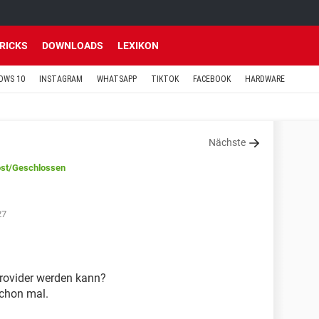
TRICKS
DOWNLOADS
LEXIKON
OWS 10
INSTAGRAM
WHATSAPP
TIKTOK
FACEBOOK
HARDWARE
Nächste
st
/Geschlossen
27
rovider werden kann?
chon mal.