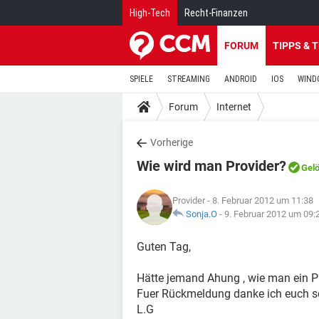
High-Tech
Recht-Finanzen
FORUM
TIPPS & 
SPIELE
STREAMING
ANDROID
IOS
WIND
Forum
Internet
Vorherige
Wie wird man Provider?
Gelö
Provider
- 8. Februar 2012 um 11:38
Sonja.O
-
9. Februar 2012 um 09:
Guten Tag,
Hätte jemand Ahung , wie man ein P
Fuer Rückmeldung danke ich euch s
L.G