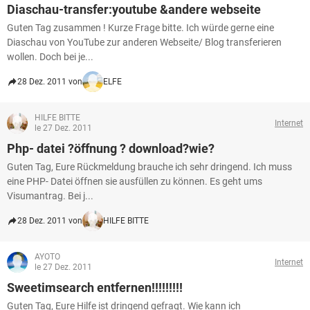
FACEBOOK
HARDWARE
Diaschau-transfer:youtube &andere webseite
Guten Tag zusammen ! Kurze Frage bitte. Ich würde gerne eine
Diaschau von YouTube zur anderen Webseite/ Blog transferieren
wollen. Doch bei je...
28 Dez. 2011 von
ELFE
HILFE BITTE
Internet
le 27 Dez. 2011
Php- datei ?öffnung ? download?wie?
Guten Tag, Eure Rückmeldung brauche ich sehr dringend. Ich muss
eine PHP- Datei öffnen sie ausfüllen zu können. Es geht ums
Visumantrag. Bei j...
28 Dez. 2011 von
HILFE BITTE
AYOTO
Internet
le 27 Dez. 2011
Sweetimsearch entfernen!!!!!!!!!
Guten Tag, Eure Hilfe ist dringend gefragt. Wie kann ich