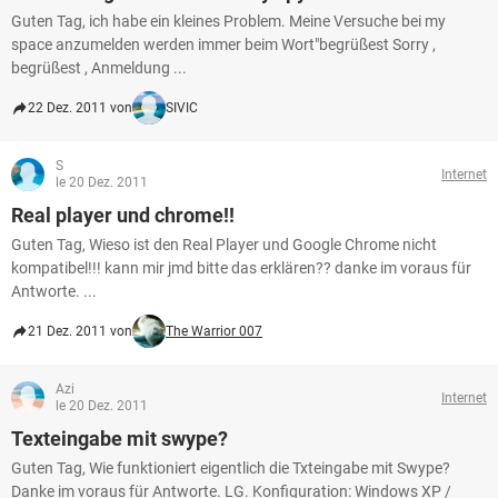
Guten Tag, ich habe ein kleines Problem. Meine Versuche bei my
space anzumelden werden immer beim Wort"begrüßest Sorry ,
begrüßest , Anmeldung ...
22 Dez. 2011 von
SIVIC
S
Internet
le 20 Dez. 2011
Real player und chrome!!
Guten Tag, Wieso ist den Real Player und Google Chrome nicht
kompatibel!!! kann mir jmd bitte das erklären?? danke im voraus für
Antworte. ...
21 Dez. 2011 von
The Warrior 007
Azi
Internet
le 20 Dez. 2011
Texteingabe mit swype?
Guten Tag, Wie funktioniert eigentlich die Txteingabe mit Swype?
Danke im voraus für Antworte. LG. Konfiguration: Windows XP /