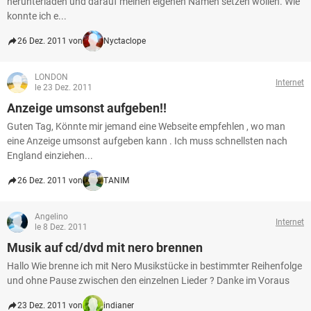
herunterladen und darauf meinen eigenen Namen setzen wollen. Wie
konnte ich e...
26 Dez. 2011 von
Nyctaclope
LONDON
Internet
le 23 Dez. 2011
Anzeige umsonst aufgeben!!
Guten Tag, Könnte mir jemand eine Webseite empfehlen , wo man
eine Anzeige umsonst aufgeben kann . Ich muss schnellsten nach
England einziehen...
26 Dez. 2011 von
TANIM
Angelino
Internet
le 8 Dez. 2011
Musik auf cd/dvd mit nero brennen
Hallo Wie brenne ich mit Nero Musikstücke in bestimmter Reihenfolge
und ohne Pause zwischen den einzelnen Lieder ? Danke im Voraus
23 Dez. 2011 von
indianer