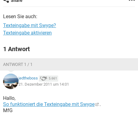
Share
FACEBOOK
HARDWARE
Lesen Sie auch:
Texteingabe mit Swype?
Texteingabe aktivieren
1 Antwort
ANTWORT 1 / 1
jedtheboss
5.661
21. Dezember 2011 um 14:01
Hallo,
So funktioniert die Texteingabe mit Swype
.
MfG