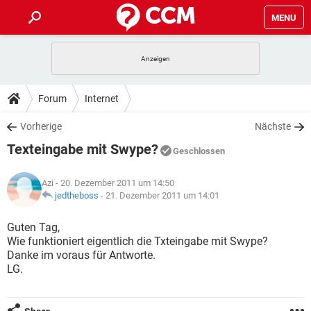
MENU
HOME
SPIELE
STREAMING
TIPPS & TRICKS
Forum
Internet
ANDROID
IOS
SPIELE
STREAMING
DOWNLOADS
Vorherige
Nächste
WINDOWS 10
INSTAGRAM
ANDROID
IOS
Texteingabe mit Swype?
WHATSAPP
SPIELE
TIKTOK
STREAMING
Geschlossen
FORUM
WINDOWS 10
INSTAGRAM
FACEBOOK
ANDROID
HARDWARE
IOS
Azi
- 20. Dezember 2011 um 14:50
WHATSAPP
SPIELE
TIKTOK
STREAMING
LEXIKON
jedtheboss
-
21. Dezember 2011 um 14:01
WINDOWS 10
INSTAGRAM
FACEBOOK
ANDROID
HARDWARE
IOS
WHATSAPP
SPIELE
TIKTOK
STREAMING
Guten Tag,
WINDOWS 10
INSTAGRAM
Wie funktioniert eigentlich die Txteingabe mit Swype?
FACEBOOK
ANDROID
HARDWARE
IOS
Danke im voraus für Antworte.
WHATSAPP
TIKTOK
LG.
WINDOWS 10
INSTAGRAM
FACEBOOK
HARDWARE
WHATSAPP
TIKTOK