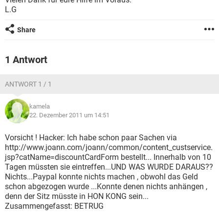
FACEBOOK
HARDWARE
L.G
Share
1 Antwort
ANTWORT 1 / 1
kamela
22. Dezember 2011 um 14:51
Vorsicht ! Hacker: Ich habe schon paar Sachen via
http://www.joann.com/joann/common/content_custservice.
jsp?catName=discountCardForm bestellt... Innerhalb von 10
Tagen müssten sie eintreffen...UND WAS WURDE DARAUS??
Nichts...Paypal konnte nichts machen , obwohl das Geld
schon abgezogen wurde ...Konnte denen nichts anhängen ,
denn der Sitz müsste in HON KONG sein...
Zusammengefasst: BETRUG