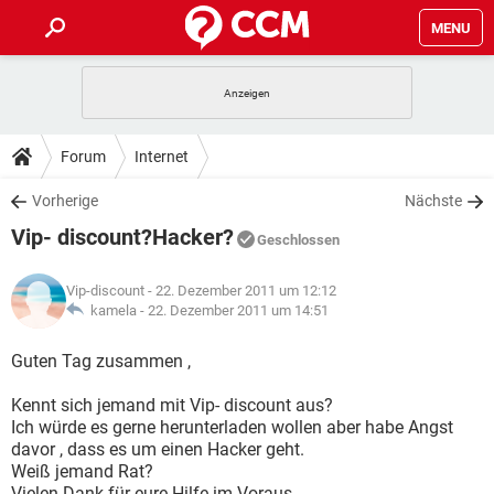
MENU
HOME
SPIELE
STREAMING
TIPPS & TRICKS
Forum
Internet
ANDROID
IOS
SPIELE
STREAMING
DOWNLOADS
Vorherige
Nächste
WINDOWS 10
INSTAGRAM
ANDROID
IOS
Vip- discount?Hacker?
WHATSAPP
SPIELE
TIKTOK
STREAMING
Geschlossen
FORUM
WINDOWS 10
INSTAGRAM
FACEBOOK
ANDROID
HARDWARE
IOS
Vip-discount
- 22. Dezember 2011 um 12:12
WHATSAPP
SPIELE
TIKTOK
STREAMING
LEXIKON
kamela -
22. Dezember 2011 um 14:51
WINDOWS 10
INSTAGRAM
FACEBOOK
ANDROID
HARDWARE
IOS
WHATSAPP
SPIELE
TIKTOK
STREAMING
Guten Tag zusammen ,
WINDOWS 10
INSTAGRAM
FACEBOOK
ANDROID
HARDWARE
IOS
Kennt sich jemand mit Vip- discount aus?
WHATSAPP
TIKTOK
Ich würde es gerne herunterladen wollen aber habe Angst
WINDOWS 10
INSTAGRAM
FACEBOOK
HARDWARE
davor , dass es um einen Hacker geht.
WHATSAPP
TIKTOK
Weiß jemand Rat?
Vielen Dank für eure Hilfe im Voraus.