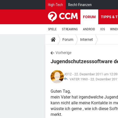
High-Tech
Recht-Finanzen
FORUM
TIPPS & 
SPIELE
STREAMING
ANDROID
IOS
WIND
Forum
Internet
Vorherige
Jugendschutzesssoftware dea
JO12
- 22. Dezember 2011 um 12:09
VATER 1960 -
22. Dezember 201
Guten Tag,
mein Vater hat irgendwelche Jugends
kann nicht alle meine Kontakte in 
wüsste ich gerne , wie ich diese Sof
merkt.