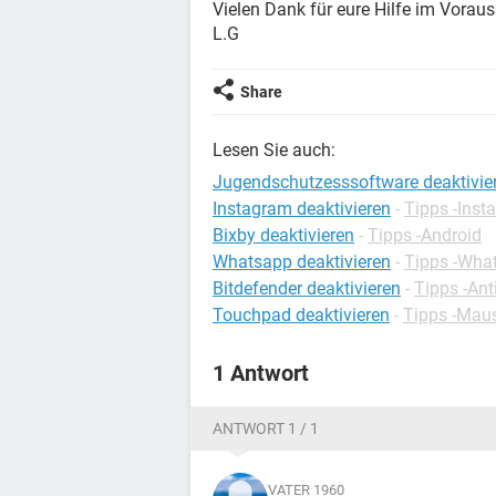
Vielen Dank für eure Hilfe im Voraus
L.G
Share
Lesen Sie auch:
Jugendschutzesssoftware deaktivier
Instagram deaktivieren
-
Tipps -Inst
Bixby deaktivieren
-
Tipps -Android
Whatsapp deaktivieren
-
Tipps -Wha
Bitdefender deaktivieren
-
Tipps -An
Touchpad deaktivieren
-
Tipps -Mau
1 Antwort
ANTWORT 1 / 1
VATER 1960