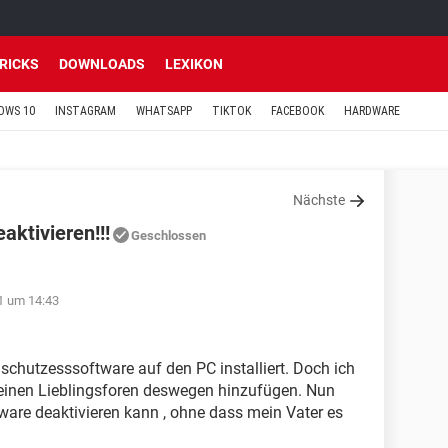
TRICKS
DOWNLOADS
LEXIKON
OWS 10
INSTAGRAM
WHATSAPP
TIKTOK
FACEBOOK
HARDWARE
Nächste
ktivieren!!!
Geschlossen
1 um 14:43
chutzesssoftware auf den PC installiert. Doch ich
meinen Lieblingsforen deswegen hinzufügen. Nun
tware deaktivieren kann , ohne dass mein Vater es