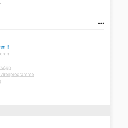
.
en!!!
agram
tsApp
tivirenprogramme
s