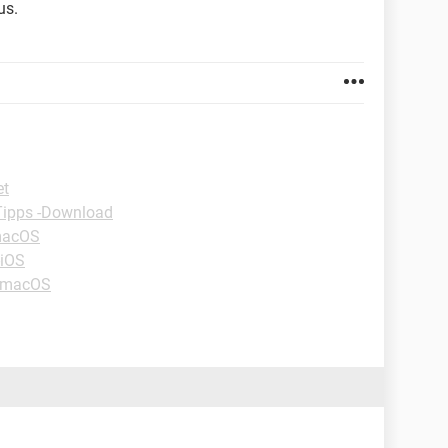
us.
et
Tipps -Download
macOS
-iOS
 -macOS