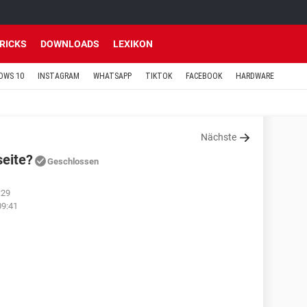
TRICKS
DOWNLOADS
LEXIKON
OWS 10
INSTAGRAM
WHATSAPP
TIKTOK
FACEBOOK
HARDWARE
Nächste
seite?
Geschlossen
:29
09:41