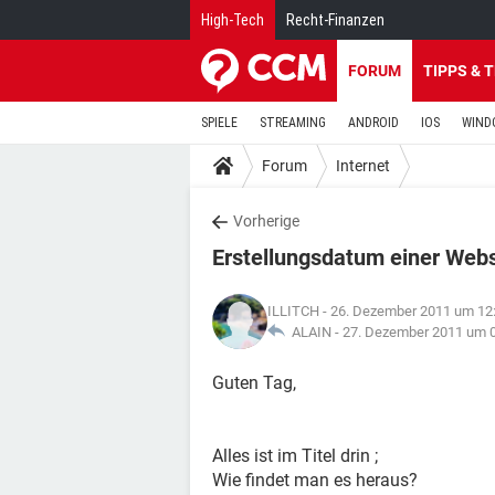
High-Tech
Recht-Finanzen
FORUM
TIPPS & 
SPIELE
STREAMING
ANDROID
IOS
WIND
Forum
Internet
Vorherige
Erstellungsdatum einer Web
ILLITCH
- 26. Dezember 2011 um 12
ALAIN -
27. Dezember 2011 um 
Guten Tag,
Alles ist im Titel drin ;
Wie findet man es heraus?