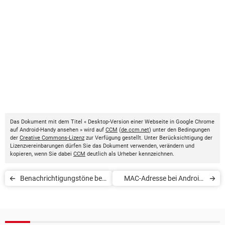
Das Dokument mit dem Titel « Desktop-Version einer Webseite in Google Chrome
auf Android-Handy ansehen » wird auf
CCM
(
de.ccm.net
) unter den Bedingungen
der
Creative Commons-Lizenz
zur Verfügung gestellt. Unter Berücksichtigung der
Lizenzvereinbarungen dürfen Sie das Dokument verwenden, verändern und
kopieren, wenn Sie dabei
CCM
deutlich als Urheber kennzeichnen.
Benachrichtigungstöne bei
MAC-Adresse bei Android-
WhatsApp aus- oder
Geräten herausfinden
einschalten