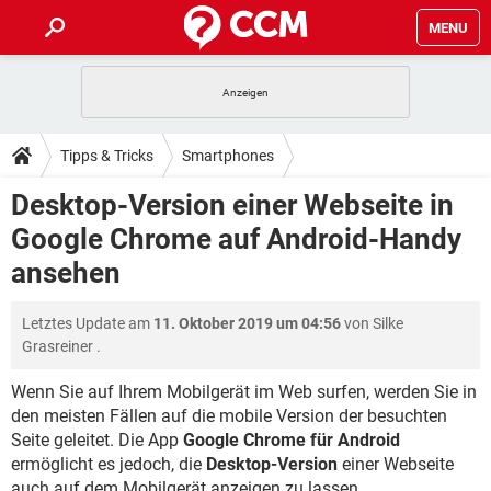
MENU
HOME
SPIELE
STREAMING
TIPPS & TRICKS
Tipps & Tricks
Smartphones
ANDROID
IOS
SPIELE
STREAMING
DOWNLOADS
Desktop-Version einer Webseite in
WINDOWS 10
INSTAGRAM
ANDROID
IOS
Google Chrome auf Android-Handy
WHATSAPP
SPIELE
TIKTOK
STREAMING
FORUM
WINDOWS 10
INSTAGRAM
ansehen
FACEBOOK
ANDROID
HARDWARE
IOS
WHATSAPP
SPIELE
TIKTOK
STREAMING
LEXIKON
WINDOWS 10
INSTAGRAM
Letztes Update am
11. Oktober 2019 um 04:56
von
Silke
FACEBOOK
ANDROID
HARDWARE
IOS
Grasreiner
.
WHATSAPP
SPIELE
TIKTOK
STREAMING
WINDOWS 10
INSTAGRAM
FACEBOOK
ANDROID
HARDWARE
IOS
Wenn Sie auf Ihrem Mobilgerät im Web surfen, werden Sie in
WHATSAPP
TIKTOK
den meisten Fällen auf die mobile Version der besuchten
WINDOWS 10
INSTAGRAM
Seite geleitet. Die App
Google Chrome für Android
FACEBOOK
HARDWARE
WHATSAPP
TIKTOK
ermöglicht es jedoch, die
Desktop-Version
einer Webseite
auch auf dem Mobilgerät anzeigen zu lassen.