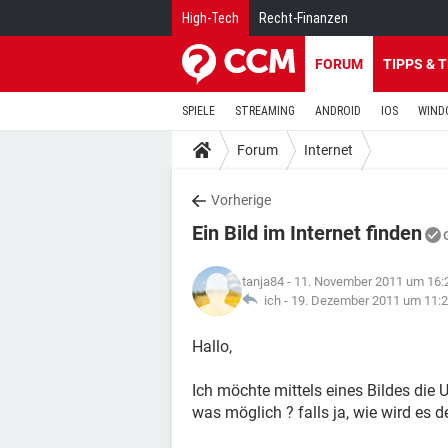
High-Tech
Recht-Finanzen
FORUM
TIPPS & 
SPIELE
STREAMING
ANDROID
IOS
WIND
Forum
Internet
Vorherige
Ein Bild im Internet finden
tanja84
- 11. November 2011 um 16:
ich -
19. Dezember 2011 um 11:
Hallo,
Ich möchte mittels eines Bildes die 
was möglich ? falls ja, wie wird es 