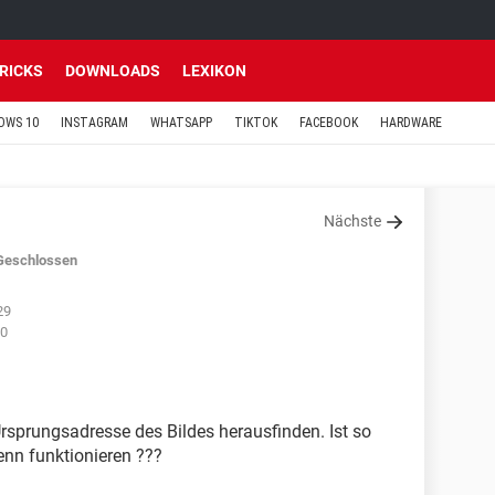
TRICKS
DOWNLOADS
LEXIKON
OWS 10
INSTAGRAM
WHATSAPP
TIKTOK
FACEBOOK
HARDWARE
Nächste
Geschlossen
29
20
Ursprungsadresse des Bildes herausfinden. Ist so
denn funktionieren ???