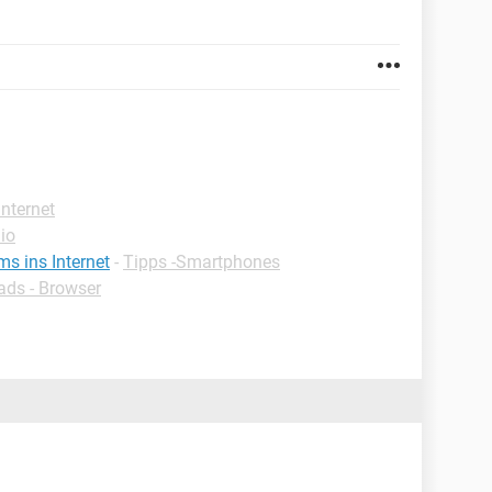
Internet
io
 ins Internet
-
Tipps -Smartphones
ds - Browser