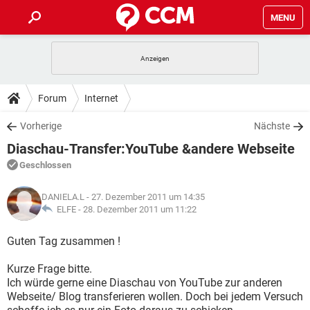
MENU
HOME
SPIELE
STREAMING
TIPPS & TRICKS
Forum
Internet
ANDROID
IOS
SPIELE
STREAMING
DOWNLOADS
Vorherige
Nächste
WINDOWS 10
INSTAGRAM
ANDROID
IOS
Diaschau-Transfer:YouTube &andere Webseite
WHATSAPP
SPIELE
TIKTOK
STREAMING
FORUM
WINDOWS 10
INSTAGRAM
Geschlossen
FACEBOOK
ANDROID
HARDWARE
IOS
WHATSAPP
SPIELE
TIKTOK
STREAMING
LEXIKON
WINDOWS 10
DANIELA.L
- 27. Dezember 2011 um 14:35
INSTAGRAM
FACEBOOK
ANDROID
HARDWARE
IOS
ELFE -
28. Dezember 2011 um 11:22
WHATSAPP
SPIELE
TIKTOK
STREAMING
WINDOWS 10
INSTAGRAM
Guten Tag zusammen !
FACEBOOK
ANDROID
HARDWARE
IOS
WHATSAPP
TIKTOK
Kurze Frage bitte.
WINDOWS 10
INSTAGRAM
FACEBOOK
HARDWARE
Ich würde gerne eine Diaschau von YouTube zur anderen
WHATSAPP
TIKTOK
Webseite/ Blog transferieren wollen. Doch bei jedem Versuch