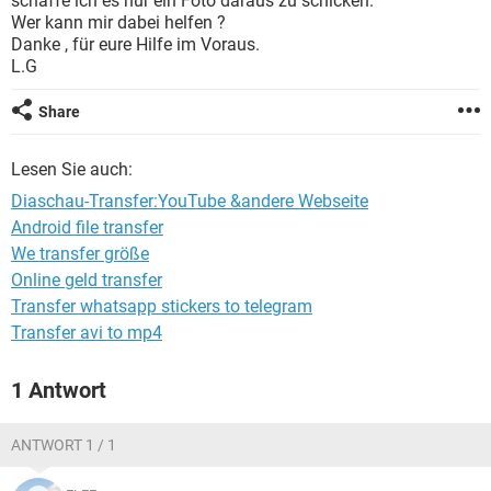
schaffe ich es nur ein Foto daraus zu schicken.
FACEBOOK
HARDWARE
Wer kann mir dabei helfen ?
Danke , für eure Hilfe im Voraus.
L.G
Share
Lesen Sie auch:
Diaschau-Transfer:YouTube &andere Webseite
Android file transfer
We transfer größe
Online geld transfer
Transfer whatsapp stickers to telegram
Transfer avi to mp4
1 Antwort
ANTWORT 1 / 1