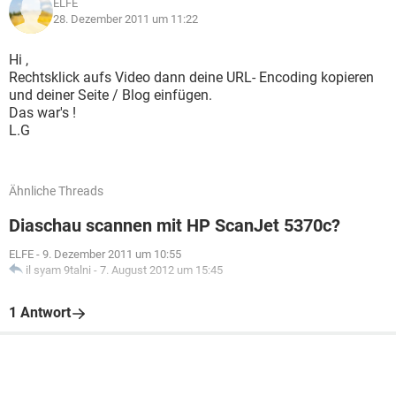
ELFE
28. Dezember 2011 um 11:22
Hi ,
Rechtsklick aufs Video dann deine URL- Encoding kopieren
und deiner Seite / Blog einfügen.
Das war's !
L.G
Ähnliche Threads
Diaschau scannen mit HP ScanJet 5370c?
ELFE
-
9. Dezember 2011 um 10:55
il syam 9talni
-
7. August 2012 um 15:45
1 Antwort