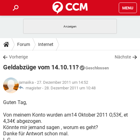
MENU
HOME
SPIELE
STREAMING
TIPPS & TRICKS
Forum
Internet
ANDROID
IOS
SPIELE
STREAMING
DOWNLOADS
Vorherige
Nächste
WINDOWS 10
INSTAGRAM
ANDROID
IOS
Geldabzüge vom 14.10.11?
WHATSAPP
SPIELE
TIKTOK
STREAMING
Geschlossen
FORUM
WINDOWS 10
INSTAGRAM
FACEBOOK
ANDROID
HARDWARE
IOS
jamaiika
- 27. Dezember 2011 um 14:52
WHATSAPP
SPIELE
TIKTOK
STREAMING
LEXIKON
magister -
28. Dezember 2011 um 10:48
WINDOWS 10
INSTAGRAM
FACEBOOK
ANDROID
HARDWARE
IOS
WHATSAPP
SPIELE
TIKTOK
STREAMING
Guten Tag,
WINDOWS 10
INSTAGRAM
FACEBOOK
ANDROID
HARDWARE
IOS
Von meinem Konto wurden am14 Oktober 2011 O,53€, et
WHATSAPP
TIKTOK
4,34€ abgezogen.
WINDOWS 10
INSTAGRAM
FACEBOOK
HARDWARE
Könnte mir jemand sagen , worum es geht?
WHATSAPP
TIKTOK
Danke für Antwort schon mal.
L.G