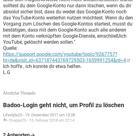
solltest du dein Google-Konto nur dann löschen, wenn du dir
absolut sicher bist, dass du weder das Google-Konto noch
das YouTube-Konto weiterhin nutzen möchtest. Wenn du den
Vorgang zum Löschen des Google-Kontos startest, musst du
bestätigen, dass mit dem Google-Konto auch alle anderen
mit dem Konto verknüpften Google-Dienste, einschließlich
YouTube, gelöscht werden sollen.".
Quelle:
https://support.google.com/youtube/topic/9267757?
hl=de&visit_id=637187443769729503-1659991254&rd=4
Ich hoffe , ich konnte dir etwa helfen.
L.G
Ähnliche Threads
Badoo-Login geht nicht, um Profil zu löschen
Lifestyle23
-
19. Dezember 2017 um 13:28
Choppa75
-
15. Februar 2018 um 22:14
2 Antworten