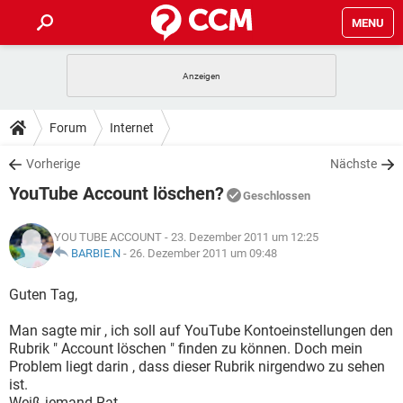
MENU
HOME
SPIELE
STREAMING
TIPPS & TRICKS
Forum
Internet
ANDROID
IOS
SPIELE
STREAMING
DOWNLOADS
Vorherige
Nächste
WINDOWS 10
INSTAGRAM
ANDROID
IOS
YouTube Account löschen?
WHATSAPP
SPIELE
TIKTOK
STREAMING
Geschlossen
FORUM
WINDOWS 10
INSTAGRAM
FACEBOOK
ANDROID
HARDWARE
IOS
YOU TUBE ACCOUNT
- 23. Dezember 2011 um 12:25
WHATSAPP
SPIELE
TIKTOK
STREAMING
LEXIKON
BARBIE.N
-
26. Dezember 2011 um 09:48
WINDOWS 10
INSTAGRAM
FACEBOOK
ANDROID
HARDWARE
IOS
WHATSAPP
SPIELE
TIKTOK
STREAMING
Guten Tag,
WINDOWS 10
INSTAGRAM
FACEBOOK
ANDROID
HARDWARE
IOS
Man sagte mir , ich soll auf YouTube Kontoeinstellungen den
WHATSAPP
TIKTOK
Rubrik " Account löschen " finden zu können. Doch mein
WINDOWS 10
INSTAGRAM
FACEBOOK
HARDWARE
Problem liegt darin , dass dieser Rubrik nirgendwo zu sehen
WHATSAPP
TIKTOK
ist.
Weiß jemand Rat ,