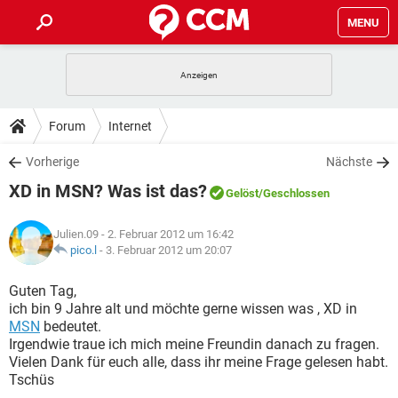
MENU
HOME
SPIELE
STREAMING
TIPPS & TRICKS
Forum
Internet
ANDROID
IOS
SPIELE
STREAMING
DOWNLOADS
Vorherige
Nächste
WINDOWS 10
INSTAGRAM
ANDROID
IOS
XD in MSN? Was ist das?
WHATSAPP
SPIELE
TIKTOK
STREAMING
Gelöst
/Geschlossen
FORUM
WINDOWS 10
INSTAGRAM
FACEBOOK
ANDROID
HARDWARE
IOS
Julien.09
- 2. Februar 2012 um 16:42
WHATSAPP
SPIELE
TIKTOK
STREAMING
LEXIKON
pico.l
-
3. Februar 2012 um 20:07
WINDOWS 10
INSTAGRAM
FACEBOOK
ANDROID
HARDWARE
IOS
WHATSAPP
SPIELE
TIKTOK
STREAMING
Guten Tag,
WINDOWS 10
INSTAGRAM
ich bin 9 Jahre alt und möchte gerne wissen was , XD in
FACEBOOK
ANDROID
HARDWARE
IOS
MSN
bedeutet.
WHATSAPP
TIKTOK
Irgendwie traue ich mich meine Freundin danach zu fragen.
WINDOWS 10
INSTAGRAM
FACEBOOK
HARDWARE
Vielen Dank für euch alle, dass ihr meine Frage gelesen habt.
WHATSAPP
TIKTOK
Tschüs