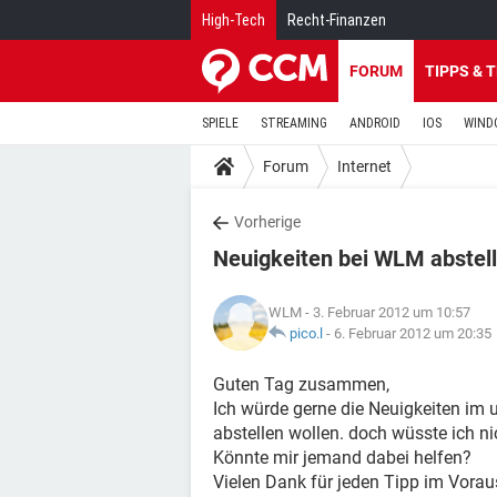
High-Tech
Recht-Finanzen
FORUM
TIPPS & 
SPIELE
STREAMING
ANDROID
IOS
WIND
Forum
Internet
Vorherige
Neuigkeiten bei WLM abstel
WLM
- 3. Februar 2012 um 10:57
pico.l
-
6. Februar 2012 um 20:35
Guten Tag zusammen,
Ich würde gerne die Neuigkeiten im 
abstellen wollen. doch wüsste ich ni
Könnte mir jemand dabei helfen?
Vielen Dank für jeden Tipp im Vorau