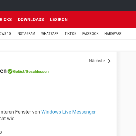
TRICKS
DOWNLOADS
LEXIKON
OWS 10
INSTAGRAM
WHATSAPP
TIKTOK
FACEBOOK
HARDWARE
Nächste
len
Gelöst
/Geschlossen
unteren Fenster von
Windows Live Messenger
cht wie.
s