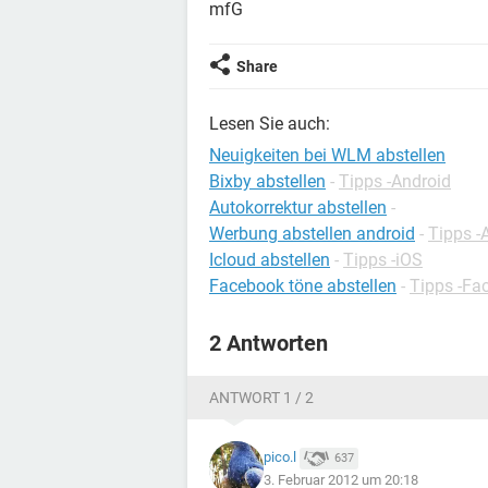
mfG
Share
Lesen Sie auch:
Neuigkeiten bei WLM abstellen
Bixby abstellen
-
Tipps -Android
Autokorrektur abstellen
-
Werbung abstellen android
-
Tipps -
Icloud abstellen
-
Tipps -iOS
Facebook töne abstellen
-
Tipps -Fa
2 Antworten
ANTWORT 1 / 2
pico.l
637
3. Februar 2012 um 20:18