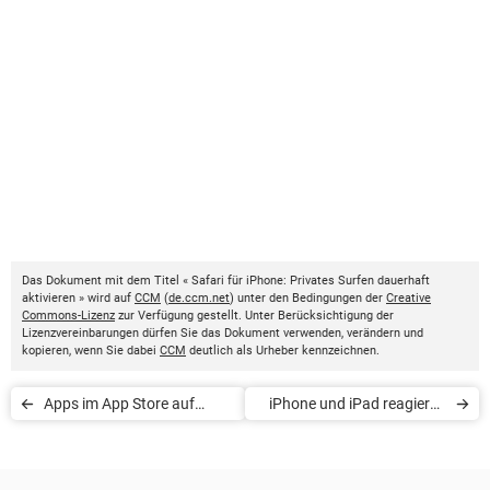
Das Dokument mit dem Titel « Safari für iPhone: Privates Surfen dauerhaft
aktivieren » wird auf
CCM
(
de.ccm.net
) unter den Bedingungen der
Creative
Commons-Lizenz
zur Verfügung gestellt. Unter Berücksichtigung der
Lizenzvereinbarungen dürfen Sie das Dokument verwenden, verändern und
kopieren, wenn Sie dabei
CCM
deutlich als Urheber kennzeichnen.
Apps im App Store auf
iPhone und iPad reagieren
iPhone und Mac verbergen
nicht