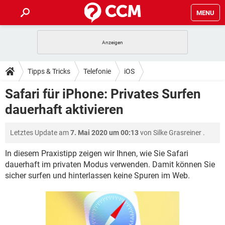
MENU
HOME
SPIELE
STREAMING
TIPPS & TRICKS
Tipps & Tricks
Telefonie
iOS
ANDROID
IOS
SPIELE
STREAMING
DOWNLOADS
Safari für iPhone: Privates Surfen
WINDOWS 10
INSTAGRAM
ANDROID
IOS
dauerhaft aktivieren
WHATSAPP
SPIELE
TIKTOK
STREAMING
FORUM
WINDOWS 10
INSTAGRAM
FACEBOOK
ANDROID
HARDWARE
IOS
Letztes Update am
7. Mai 2020 um 00:13
von
Silke Grasreiner
.
WHATSAPP
SPIELE
TIKTOK
STREAMING
LEXIKON
WINDOWS 10
INSTAGRAM
FACEBOOK
ANDROID
HARDWARE
IOS
In diesem Praxistipp zeigen wir Ihnen, wie Sie Safari
WHATSAPP
SPIELE
TIKTOK
STREAMING
dauerhaft im privaten Modus verwenden. Damit können Sie
WINDOWS 10
INSTAGRAM
sicher surfen und hinterlassen keine Spuren im Web.
FACEBOOK
ANDROID
HARDWARE
IOS
WHATSAPP
TIKTOK
WINDOWS 10
INSTAGRAM
FACEBOOK
HARDWARE
WHATSAPP
TIKTOK