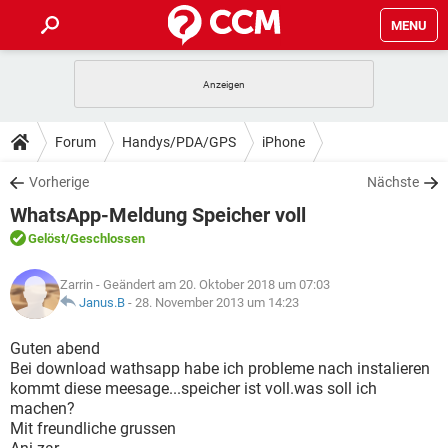
MENU
HOME
SPIELE
STREAMING
TIPPS & TRICKS
Forum
Handys/PDA/GPS
iPhone
ANDROID
IOS
SPIELE
STREAMING
DOWNLOADS
Vorherige
Nächste
WINDOWS 10
INSTAGRAM
ANDROID
IOS
WhatsApp-Meldung Speicher voll
WHATSAPP
SPIELE
TIKTOK
STREAMING
FORUM
WINDOWS 10
INSTAGRAM
Gelöst
/Geschlossen
FACEBOOK
ANDROID
HARDWARE
IOS
WHATSAPP
SPIELE
TIKTOK
STREAMING
LEXIKON
WINDOWS 10
Zarrin
- Geändert am 20. Oktober 2018 um 07:03
INSTAGRAM
FACEBOOK
ANDROID
HARDWARE
IOS
Janus.B
-
28. November 2013 um 14:23
WHATSAPP
SPIELE
TIKTOK
STREAMING
WINDOWS 10
INSTAGRAM
Guten abend
FACEBOOK
ANDROID
HARDWARE
IOS
Bei download wathsapp habe ich probleme nach instalieren
WHATSAPP
TIKTOK
kommt diese meesage...speicher ist voll.was soll ich
WINDOWS 10
INSTAGRAM
FACEBOOK
HARDWARE
machen?
WHATSAPP
TIKTOK
Mit freundliche grussen