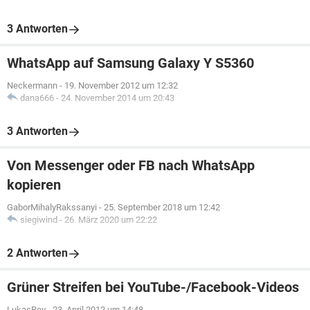
3 Antworten
WhatsApp auf Samsung Galaxy Y S5360
Neckermann
-
19. November 2012 um 12:32
dana666
-
24. November 2014 um 20:43
3 Antworten
Von Messenger oder FB nach WhatsApp
kopieren
GaborMihalyRakssanyi
-
25. September 2018 um 12:42
siegiwind
-
26. März 2020 um 22:22
2 Antworten
Grüner Streifen bei YouTube-/Facebook-Videos
LukasRey
-
23. April 2012 um 14:48