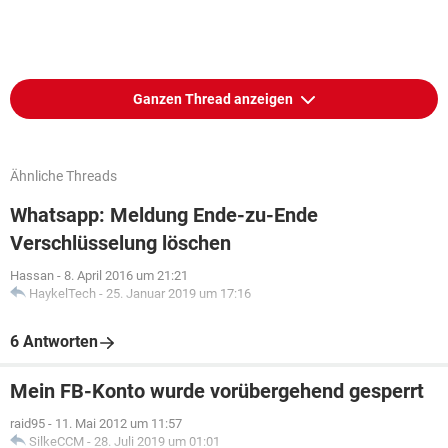
Ganzen Thread anzeigen
Ähnliche Threads
Whatsapp: Meldung Ende-zu-Ende
Verschlüsselung löschen
Hassan
-
8. April 2016 um 21:21
HaykelTech
-
25. Januar 2019 um 17:16
6 Antworten
Mein FB-Konto wurde vorübergehend gesperrt
raid95
-
11. Mai 2012 um 11:57
SilkeCCM
-
28. Juli 2019 um 01:01