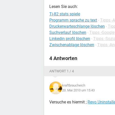
Lesen Sie auch:
Ti-82 stats spiele
Programm sprache zu text
-
Tipps -
Druckerwarteschlange löschen
-
Tip
Suchverlauf löschen
-
Tipps -Google
Linkedin profil löschen
-
Tipps -Sozi
Zwischenablage löschen
-
Tipps -An
4 Antworten
ANTWORT 1 / 4
kraftbraucheich
20. Mai 2010 um 15:43
Versuche es hiermit ;
Revo Uninstalle