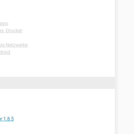
Apps
ps -Drucker
ale Netzwerke
droid
r 1.8.5