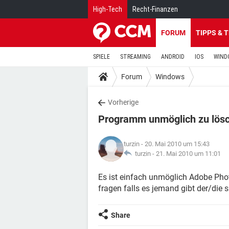
High-Tech
Recht-Finanzen
FORUM
TIPPS & 
SPIELE
STREAMING
ANDROID
IOS
WIND
Forum
Windows
Vorherige
Programm unmöglich zu lösch
turzin
- 20. Mai 2010 um 15:43
turzin -
21. Mai 2010 um 11:01
Es ist einfach unmöglich Adobe Pho
fragen falls es jemand gibt der/die s
Share