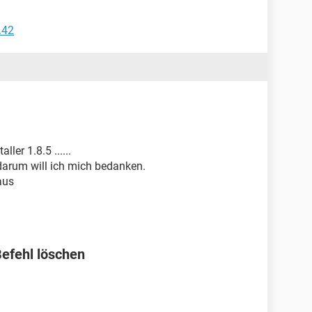
.42
ler 1.8.5 ......
darum will ich mich bedanken.
aus
efehl löschen