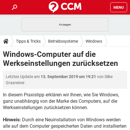
MENU
HOME
SPIELE
STREAMING
TIPPS & TRICKS
Tipps & Tricks
Betriebssysteme
Windows
ANDROID
IOS
SPIELE
STREAMING
DOWNLOADS
Windows-Computer auf die
WINDOWS 10
INSTAGRAM
ANDROID
IOS
Werkseinstellungen zurücksetzen
WHATSAPP
SPIELE
TIKTOK
STREAMING
FORUM
WINDOWS 10
INSTAGRAM
FACEBOOK
ANDROID
HARDWARE
IOS
Letztes Update am
13. September 2019 um 19:21
von
Silke
WHATSAPP
SPIELE
TIKTOK
STREAMING
LEXIKON
WINDOWS 10
Grasreiner
.
INSTAGRAM
FACEBOOK
ANDROID
HARDWARE
IOS
WHATSAPP
SPIELE
TIKTOK
STREAMING
In diesem Praxistipp erklären wir Ihnen, wie Sie Windows,
WINDOWS 10
INSTAGRAM
ganz unabhängig von der Marke des Computers, auf die
FACEBOOK
ANDROID
HARDWARE
IOS
Werkseinstellungen zurücksetzen können.
WHATSAPP
TIKTOK
WINDOWS 10
INSTAGRAM
FACEBOOK
HARDWARE
Hinweis:
Durch eine Neuinstallation von Windows werden
WHATSAPP
TIKTOK
alle auf dem Computer gespeicherten Daten und installierten